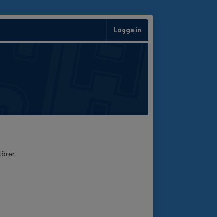
Logga in
örer.