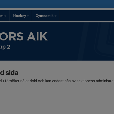
om
Hockey
Gymnastik
ORS AIK
pp 2
d sida
du försöker nå är dold och kan endast nås av sektionens administrat