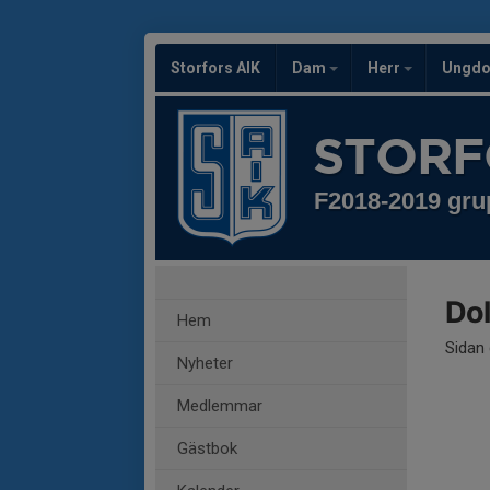
Storfors AIK
Dam
Herr
Ungd
STORF
F2018-2019 gru
Dol
Hem
Sidan 
Nyheter
Medlemmar
Gästbok