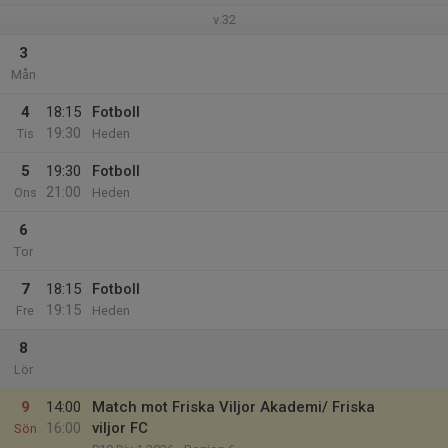
v.32
3
Mån
4
18:15
Fotboll
19:30
Tis
Heden
5
19:30
Fotboll
21:00
Ons
Heden
6
Tor
7
18:15
Fotboll
19:15
Fre
Heden
8
Lör
9
14:00
Match mot Friska Viljor Akademi/ Friska
16:00
viljor FC
Sön