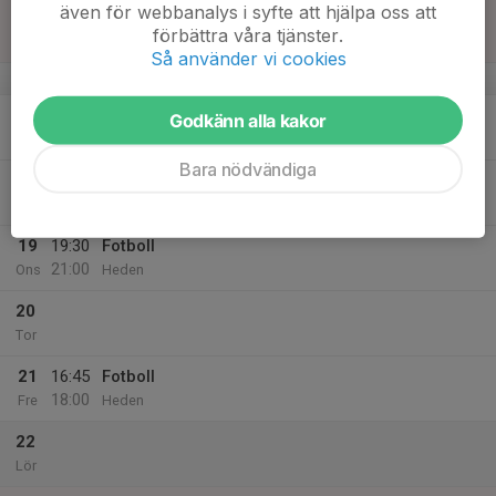
även för webbanalys i syfte att hjälpa oss att
14:00
Sön
P19 Div.1 2026 - Region 6
förbättra våra tjänster.
Hedens IP Storfors
Så använder vi cookies
v.34
17
Godkänn alla kakor
Mån
Bara nödvändiga
18
18:15
Fotboll
19:30
Tis
Heden
19
19:30
Fotboll
21:00
Ons
Heden
20
Tor
21
16:45
Fotboll
18:00
Fre
Heden
22
Lör