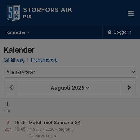
STORFORS AIK
P19
Logga in
Kalender
Kalender
Gå till idag
|
Prenumerera
Augusti 2026
1
Lör
2
16:45
Match mot Sunnanå SK
18:45
Sön
P19 Div.1 2026 - Region 6
O'Learys Arena