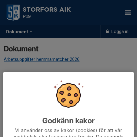
STORFORS AIK
P19
Logga in
Dokument
Dokument
Arbetsuppgifter hemmamatcher 2026
Godkänn kakor
Vi använder oss av kakor (cookies) för att vår
webbplats ska fungera bra för dig. De används