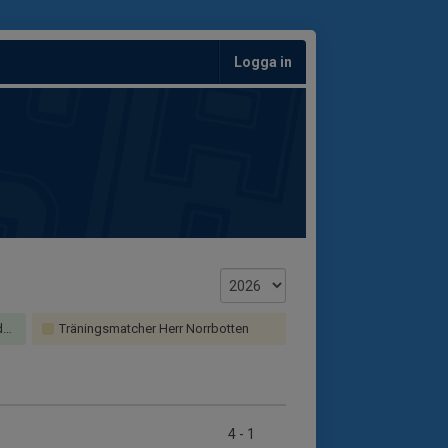
Logga in
m
Träningsmatcher Herr Norrbotten
4
-
1