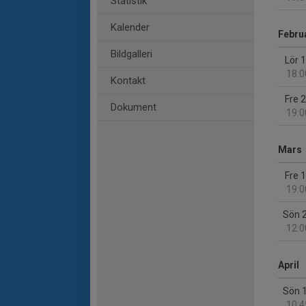
Statistik
Kalender
Febru
Bildgalleri
Lör 
18:0
Kontakt
Fre 
Dokument
19:0
Mars
Fre 
19:0
Sön 
12:0
April
Sön 
10:4