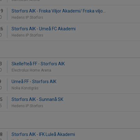
19
Storfors AIK - Friska Viljor Akademi/ Friska viljo...
0
Hedens IP Storfors
26
Storfors AIK - Umeå FC Akademi
0
Hedens IP Storfors
3
Skellefteå FF - Storfors AIK
0
Electrolux Home Arena
9
Umeå FF - Storfors AIK
0
Nolia Konstgräs
15
Storfors AIK - Sunnanå SK
5
Hedens IP Storfors
8
Storfors AIK - IFK Luleå Akademi