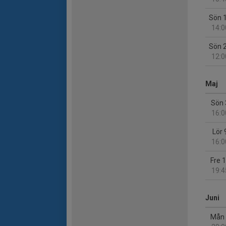
Sön 
14:0
Sön 
12:0
Maj
Sön 
16:0
Lör 
16:0
Fre 
19:4
Juni
Mån 