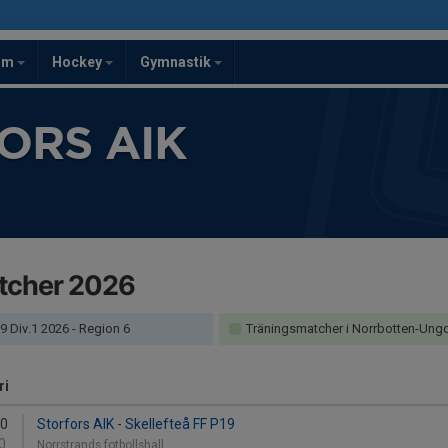
om
Hockey
Gymnastik
ORS AIK
tcher 2026
9 Div.1 2026 - Region 6
Träningsmatcher i Norrbotten-Ungdo
ri
30
Storfors AIK - Skellefteå FF P19
0
Norrstrands fotbollshall