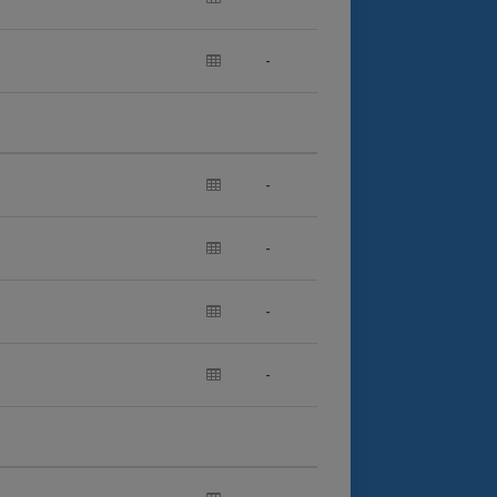
-
-
-
-
-