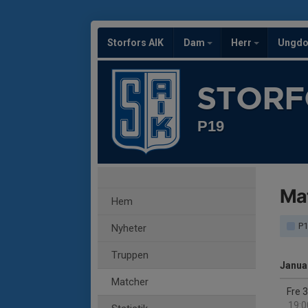
Storfors AIK
Dam
Herr
Ungd
STORF
P19
Ma
Hem
P1
Nyheter
Truppen
Janua
Matcher
Fre 
19:0