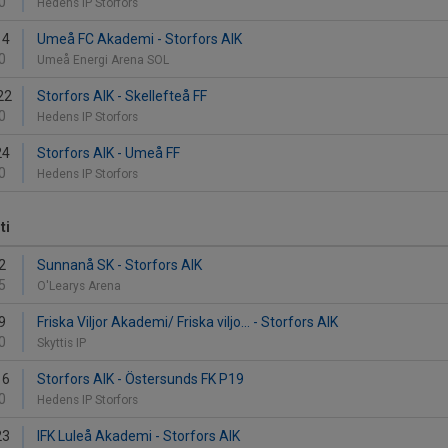
0
Hedens IP Storfors
14
Umeå FC Akademi - Storfors AIK
0
Umeå Energi Arena SOL
22
Storfors AIK - Skellefteå FF
0
Hedens IP Storfors
24
Storfors AIK - Umeå FF
0
Hedens IP Storfors
ti
2
Sunnanå SK - Storfors AIK
5
O'Learys Arena
9
Friska Viljor Akademi/ Friska viljo... - Storfors AIK
0
Skyttis IP
16
Storfors AIK - Östersunds FK P19
0
Hedens IP Storfors
23
IFK Luleå Akademi - Storfors AIK