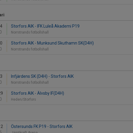
ari
14
Storfors AIK - IFK Luleå Akademi P19
0
Norrstrands fotbollshall
20
Storfors AIK - Munksund Skuthamn SK(D4H)
0
Norrstrands fotbollshall
13
Infjärdens SK (D4H) - Storfors AIK
0
Norrstrands fotbollshall
29
Storfors AIK - Älvsby IF(D4H)
0
Heden/Storfors
12
Östersunds FK P19 - Storfors AIK
5
Jämtkraft Arena