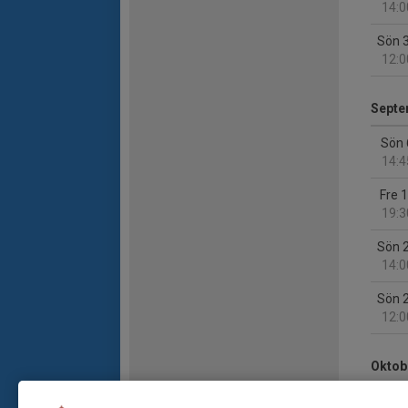
14:0
Sön 
12:0
Septe
Sön 
14:4
Fre 
19:3
Sön 
14:0
Sön 
12:0
Oktob
Lör 