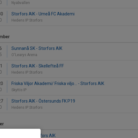
0
Nyabvallen
30
Storfors AIK - Umeå FC Akademi
0
Hedens IP Storfors
mber
6
Sunnanå SK - Storfors AIK
5
O'Learys Arena
11
Storfors AIK - Skellefteå FF
0
Hedens IP Storfors
20
Friska Viljor Akademi/ Friska viljo... - Storfors AIK
0
Skyttis IP
27
Storfors AIK - Östersunds FK P19
0
Hedens IP Storfors
er
3
Umeå FF - Storfors AIK