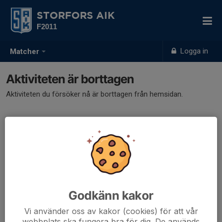
STORFORS AIK
F2011
Logga in
Matcher
Aktiviteten är borttagen
Aktiviteten du försöker nå är borttagen från hemsidan.
Godkänn kakor
Vi använder oss av kakor (cookies) för att vår
webbplats ska fungera bra för dig. De används