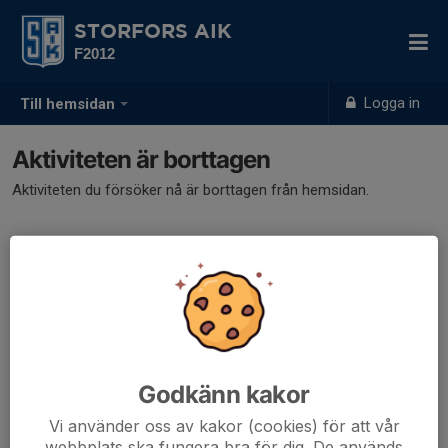
STORFORS AIK
F2012
Logga in
Till hemsidan
Aktiviteten är borttagen
Aktiviteten du försöker nå är borttagen från hemsidan.
Godkänn kakor
Vi använder oss av kakor (cookies) för att vår
webbplats ska fungera bra för dig. De används