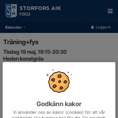
STORFORS AIK
F2012
Logga in
Kalender
Träning+fys
Tisdag 19 maj, 19:15-20:30
Heden konstgräs
Samling: 19:15
Godkänn kakor
Vi använder oss av kakor (cookies) för att vår
webbplats ska fungera bra för dig. De används