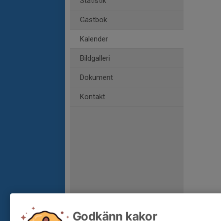
Statistik
Gästbok
Kalender
Bildgalleri
Dokument
Kontakt
Godkänn kakor