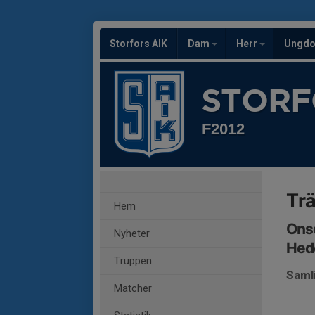
Storfors AIK
Dam
Herr
Ungd
STORF
F2012
Tr
Hem
Onsd
Nyheter
Hed
Truppen
Saml
Matcher