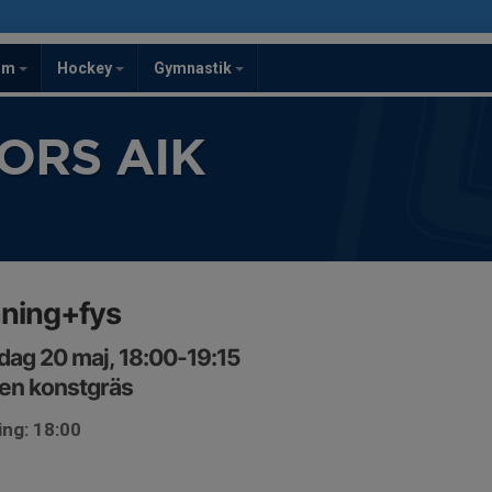
om
Hockey
Gymnastik
ORS AIK
äning+fys
ag 20 maj, 18:00-19:15
en konstgräs
ing: 18:00