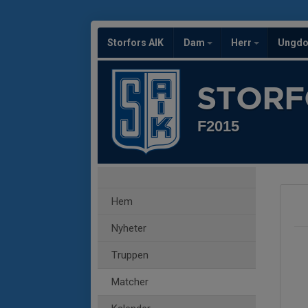
Storfors AIK
Dam
Herr
Ungd
STORF
F2015
Hem
Nyheter
Truppen
Matcher