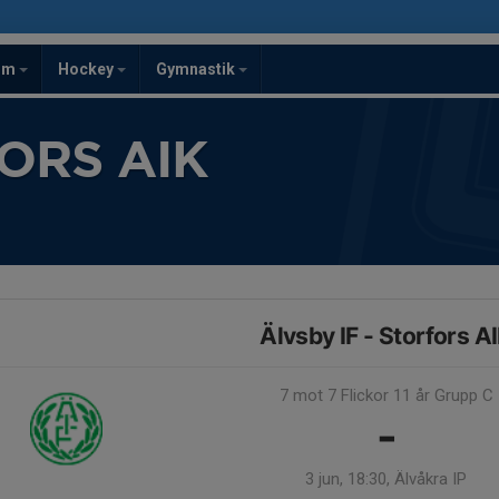
om
Hockey
Gymnastik
ORS AIK
Älvsby IF - Storfors A
7 mot 7 Flickor 11 år Grupp C
-
3 jun, 18:30, Älvåkra IP