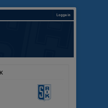
Logga in
IK