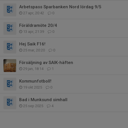
Arbetspass Sparbanken Nord lördag 9/5
27 apr, 20:42
0
Föräldramöte 20/4
13 apr, 21:39
0
Hej Saik F16!
25 mar, 20:20
0
Försäljning av SAIK-häften
29 jan, 18:14
1
Kommunfotboll!
19 okt 2025
0
Bad i Munksund simhall
25 sep 2025
4