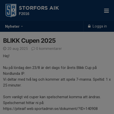
STORFORS AIK
F2016
Logga in
Nyheter
BLIKK Cupen 2025
20 aug 2025
0 kommentarer
Hej!
Nu på lördag den 23/8 är det dags för årets Blikk Cup på
Nordlunda IP.
Vi deltar med två lag och kommer att spela 7-manna. Speltid: 1 x
25 minuter.
Som vanligt vid cuper kan spelschemat komma att ändras.
Spelschemat hittar ni på:
https://piteaif.web.sportadmin.se/dokument/?ID=140908