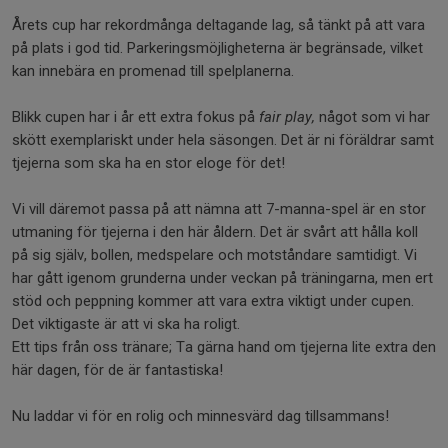
Årets cup har rekordmånga deltagande lag, så tänkt på att vara
på plats i god tid. Parkeringsmöjligheterna är begränsade, vilket
kan innebära en promenad till spelplanerna.
Blikk cupen har i år ett extra fokus på
fair play,
något som vi har
skött exemplariskt under hela säsongen. Det är ni föräldrar samt
tjejerna som ska ha en stor eloge för det!
Vi vill däremot passa på att nämna att 7-manna-spel är en stor
utmaning för tjejerna i den här åldern. Det är svårt att hålla koll
på sig själv, bollen, medspelare och motståndare samtidigt. Vi
har gått igenom grunderna under veckan på träningarna, men ert
stöd och peppning kommer att vara extra viktigt under cupen.
Det viktigaste är att vi ska ha roligt.
Ett tips från oss tränare; Ta gärna hand om tjejerna lite extra den
här dagen, för de är fantastiska!
Nu laddar vi för en rolig och minnesvärd dag tillsammans!