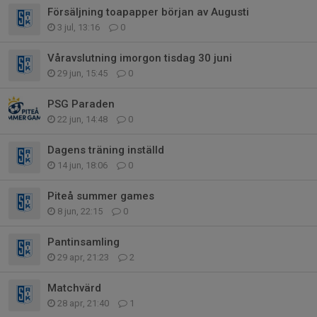
Försäljning toapapper början av Augusti
3 jul, 13:16
0
Våravslutning imorgon tisdag 30 juni
29 jun, 15:45
0
PSG Paraden
22 jun, 14:48
0
Dagens träning inställd
14 jun, 18:06
0
Piteå summer games
8 jun, 22:15
0
Pantinsamling
29 apr, 21:23
2
Matchvärd
28 apr, 21:40
1