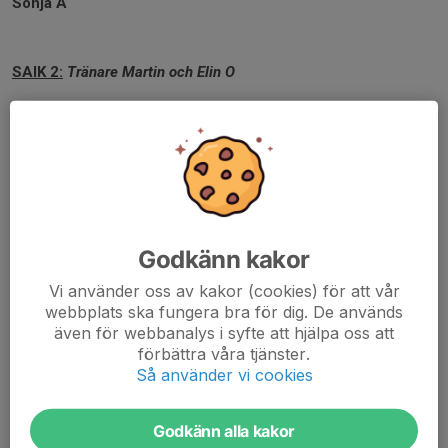
Sonja A
SAIK 2:
Tränare Martin och Elin O
8.00 SAIK 2 - IBFF Plan 1A
10.00 SAIK 2 - PIF 2 Plan 3B
11.30 ÖIF - SAIK 2 Plan 1A
OBS! Samling 20 min innan matchstart.
Vilma
Godkänn kakor
Nora
Emilia
Vi använder oss av kakor (cookies) för att vår
Ella
webbplats ska fungera bra för dig. De används
Lotta
även för webbanalys i syfte att hjälpa oss att
Selma
förbättra våra tjänster.
Svea
Så använder vi cookies
Sonja B
Märta
Godkänn alla kakor
Signe