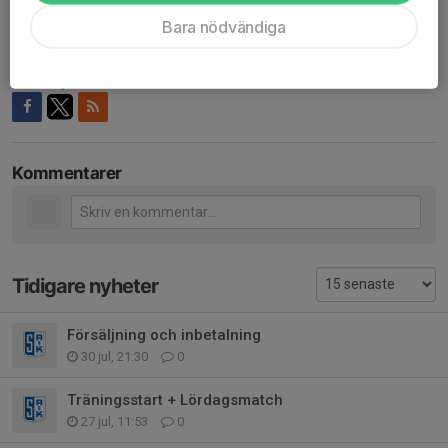
Astrid
Bara nödvändiga
Tuwa
Dela nyhet
Kommentarer
Tidigare nyheter
Försäljning och inbetalning
30 jul, 21:30
0
Träningsstart + Lördagsmatch
27 jul, 11:53
0