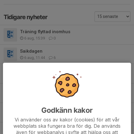
Tidigare nyheter
Träning flyttad inomhus
6 aug, 15:39
0
Saikdagen
6 aug, 11:44
6
Thor Sjöberg Cup
30 jul, 10:42
1
Kallelser
28 jul, 09:40
0
Godkänn kakor
F2019 behöver er hjälp – annars riskerar laget att pausas
19 jul, 12:00
7
Vi använder oss av kakor (cookies) för att vår
webbplats ska fungera bra för dig. De används
Kommande cuper och viktig information ⚽💙
även för webbanalys i syfte att hjälpa oss att