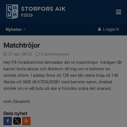
STORFORS AIK
F2019
Logga in
Nyheter
Matchtröjor
27 apr, 08:55
0 kommentarer
Hej! På föräldramötet lämnades det ut matchtröjor. Vänligen låt
barnet testa dessa och återkom till mig om ni behöver en
storlek större. I adidas finns stl 128 sen blir nästa tröja stl 140.
Skicka ett SMS till 0703620581 med barnets namn, önskad
storlek om ni villl byta så ska vi försöka ordna det snarast.
mvh, Elisabeth
Dela nyhet