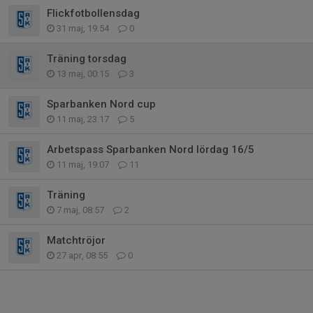
Flickfotbollensdag
31 maj, 19:54
0
Träning torsdag
13 maj, 00:15
3
Sparbanken Nord cup
11 maj, 23:17
5
Arbetspass Sparbanken Nord lördag 16/5
11 maj, 19:07
11
Träning
7 maj, 08:57
2
Matchtröjor
27 apr, 08:55
0