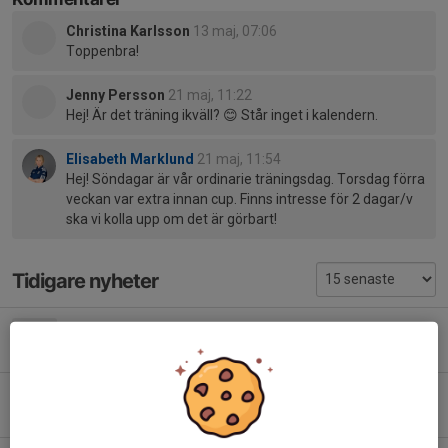
Christina Karlsson
13 maj, 07:06
Toppenbra!
Jenny Persson
21 maj, 11:22
Hej! Är det träning ikväll? 😊 Står inget i kalendern.
Elisabeth Marklund
21 maj, 11:54
Hej! Söndagar är vår ordinarie träningsdag. Torsdag förra
veckan var extra innan cup. Finns intresse för 2 dagar/v
ska vi kolla upp om det är görbart!
Tidigare nyheter
Träning flyttad inomhus
6 aug, 15:39
0
Saikdagen
6 aug, 11:44
6