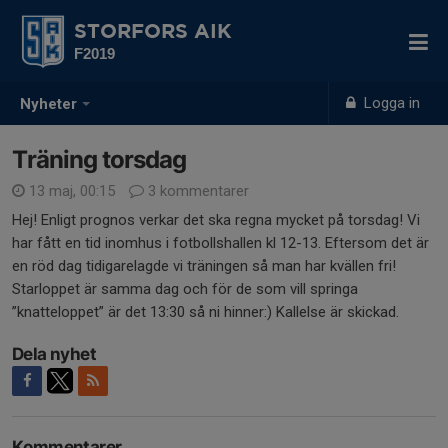
STORFORS AIK
F2019
Logga in
Nyheter
Träning torsdag
13 maj, 00:15
3 kommentarer
Hej! Enligt prognos verkar det ska regna mycket på torsdag! Vi
har fått en tid inomhus i fotbollshallen kl 12-13. Eftersom det är
en röd dag tidigarelagde vi träningen så man har kvällen fri!
Starloppet är samma dag och för de som vill springa
”knatteloppet” är det 13:30 så ni hinner:) Kallelse är skickad.
Dela nyhet
Kommentarer