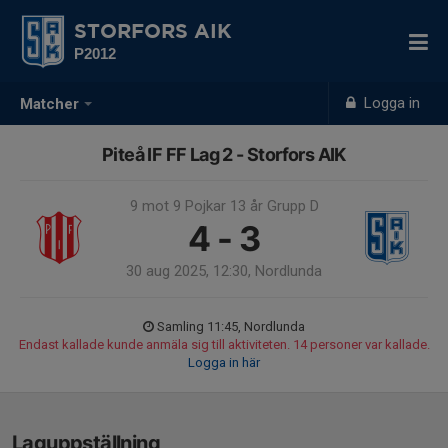
STORFORS AIK
P2012
Logga in
Matcher
Piteå IF FF Lag 2 - Storfors AIK
9 mot 9 Pojkar 13 år Grupp D
4 - 3
30 aug 2025, 12:30, Nordlunda
Samling 11:45, Nordlunda
Endast kallade kunde anmäla sig till aktiviteten. 14 personer var kallade.
Logga in här
Laguppställning