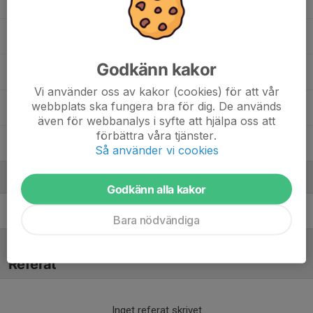
John Wedin
John Ölund
Godkänn kakor
Levi Öjebrandt
Vi använder oss av kakor (cookies) för att vår
webbplats ska fungera bra för dig. De används
Simon Risberg
även för webbanalys i syfte att hjälpa oss att
förbättra våra tjänster.
Sixten Lundgren
Så använder vi cookies
Ledare
Godkänn alla kakor
Anders Bergvall
Tränare
Bara nödvändiga
Referat
Inget referat skrivet