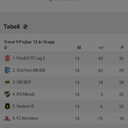
Tabell
9 mot 9 Pojkar 13 år Grupp
D
M
+/-
P
1. Piteå IF FF Lag 2
14
43
30
2. Storfors AIK Blå
14
60
29
3. ÖIF/IBFF
14
18
28
4. IFK Råneå
14
3
22
5. Hedens IF
14
-6
20
6. FC Norrsken
14
-15
18