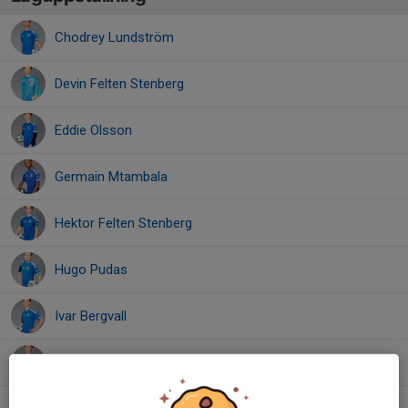
Chodrey Lundström
Devin Felten Stenberg
Eddie Olsson
Germain Mtambala
Hektor Felten Stenberg
Hugo Pudas
Ivar Bergvall
Jakob Särestöniemi