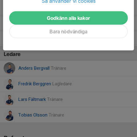
Så använder vi cookies
Levi Öjebrandt
Godkänn alla kakor
Sixten Lundgren
Bara nödvändiga
Vigner Fältmark
Ledare
Anders Bergvall
Tränare
Fredrik Berggren
Lagledare
Lars Fältmark
Tränare
Tobias Olsson
Tränare