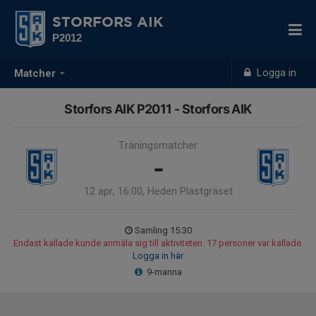
STORFORS AIK
P2012
Logga in
Matcher
Storfors AIK P2011 - Storfors AIK
Träningsmatcher
-
12 apr, 16:00, Heden Plastgräset
Samling 15:30
Endast kallade kunde anmäla sig till aktiviteten. 17 personer var kallade.
Logga in här
9-manna