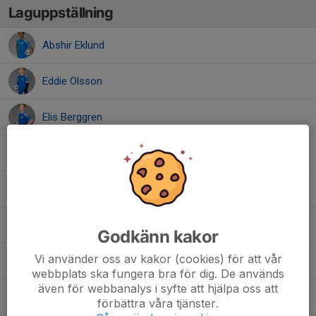
Laguppställning
Abshir Eklund
Eddie Olsson
Elis Berggren
Germain Mtambala
Herman Axerup Danell
Hugo Pudas
Godkänn kakor
Vi använder oss av kakor (cookies) för att vår
Ivar Bergvall
webbplats ska fungera bra för dig. De används
även för webbanalys i syfte att hjälpa oss att
Jakob Särestöniemi
förbättra våra tjänster.