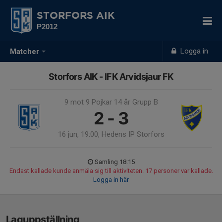
STORFORS AIK
P2012
Logga in
Matcher
Storfors AIK - IFK Arvidsjaur FK
9 mot 9 Pojkar 14 år Grupp B
2 - 3
16 jun, 19:00, Hedens IP Storfors
Samling 18:15
Endast kallade kunde anmäla sig till aktiviteten. 17 personer var kallade.
Logga in här
Laguppställning