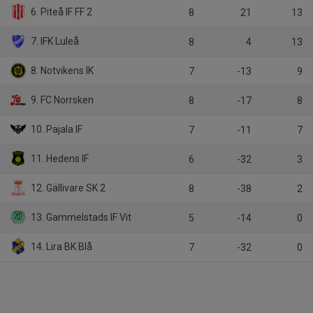
6. Piteå IF FF 2
8
21
13
7. IFK Luleå
8
4
13
8. Notvikens IK
7
-13
9
9. FC Norrsken
8
-17
8
10. Pajala IF
7
-11
7
11. Hedens IF
6
-32
3
12. Gällivare SK 2
8
-38
2
13. Gammelstads IF Vit
5
-14
0
14. Lira BK Blå
7
-32
0