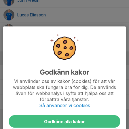
John Wedin
Lucas Eliasson
Simon Risberg
Vigner Fältmark
Ledare
Godkänn kakor
Anders Bergvall
Tränare
Vi använder oss av kakor (cookies) för att vår
webbplats ska fungera bra för dig. De används
Lars Fältmark
Tränare
även för webbanalys i syfte att hjälpa oss att
förbättra våra tjänster.
Tobias Olsson
Tränare
Så använder vi cookies
Godkänn alla kakor
Referat