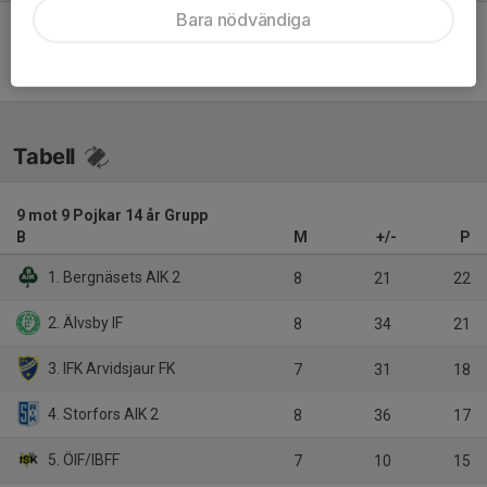
Bara nödvändiga
Inget referat skrivet
Tabell
9 mot 9 Pojkar 14 år Grupp
B
M
+/-
P
1. Bergnäsets AIK 2
8
21
22
2. Älvsby IF
8
34
21
3. IFK Arvidsjaur FK
7
31
18
4. Storfors AIK 2
8
36
17
5. ÖIF/IBFF
7
10
15