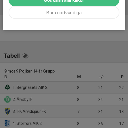
Referat
Bara nödvändiga
Inget referat skrivet
Tabell
9 mot 9 Pojkar 14 år Grupp
B
M
+/-
P
1. Bergnäsets AIK 2
8
21
22
2. Älvsby IF
8
34
21
3. IFK Arvidsjaur FK
7
31
18
4. Storfors AIK 2
8
36
17