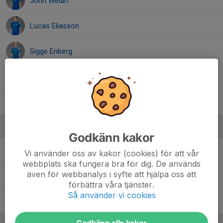
John Wedin
Lucas Eliasson
Sigge Enberg
Simon Risberg
Vigner Fältmark
Ledare
Godkänn kakor
Anders Bergvall
Tränare
Vi använder oss av kakor (cookies) för att vår
webbplats ska fungera bra för dig. De används
även för webbanalys i syfte att hjälpa oss att
Fredrik Berggren
Lagledare
förbättra våra tjänster.
Så använder vi cookies
Lars Fältmark
Tränare
Godkänn alla kakor