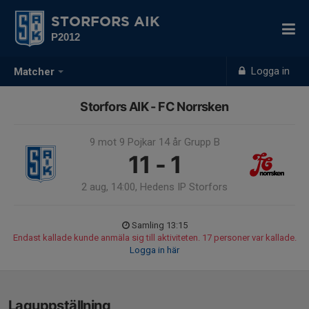
STORFORS AIK
P2012
Logga in
Matcher
Storfors AIK - FC Norrsken
9 mot 9 Pojkar 14 år Grupp B
11 - 1
2 aug, 14:00, Hedens IP Storfors
Samling 13:15
Endast kallade kunde anmäla sig till aktiviteten. 17 personer var kallade.
Logga in här
Laguppställning