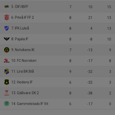
5. ÖIF/IBFF
7
10
15
6. Piteå IF FF 2
8
21
13
7. IFK Luleå
8
4
13
8. Pajala IF
8
-8
10
9. Notvikens IK
7
-13
9
10. FC Norrsken
8
-17
8
11. Lira BK Blå
9
-32
3
12. Hedens IF
6
-32
3
13. Gällivare SK 2
8
-38
2
14. Gammelstads IF Vit
6
-17
0