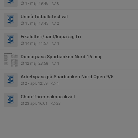
17 maj, 19:46
0
Umeå fotbollsfestival
15 maj, 13:45
2
Fikalotteri/pant/köpa sig fri
14 maj, 11:57
1
Domarpass Sparbanken Nord 16 maj
12 maj, 23:58
1
Arbetspass på Sparbanken Nord Open 9/5
27 apr, 12:59
4
Chaufförer saknas ikväll
23 apr, 16:01
23