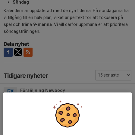
Söndag
Kalendern är uppdaterad med de nya tiderna. På söndagarna har
vi tillgång till en halv plan, vilket är perfekt för att fokusera på
spel och träna
9-manna
. Vi vill därför uppmana er att prioritera
söndagsträningen.
Dela nyhet
Tidigare nyheter
Försäljning Newbody
2 aug, 20:46
1
Matchvärd
29 jul, 11:38
4
Saikhäfte