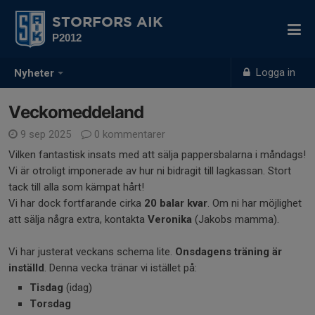
STORFORS AIK
P2012
Logga in
Nyheter
Veckomeddeland
9 sep 2025
0 kommentarer
Vilken fantastisk insats med att sälja pappersbalarna i måndags!
Vi är otroligt imponerade av hur ni bidragit till lagkassan. Stort
tack till alla som kämpat hårt!
Vi har dock fortfarande cirka
20 balar kvar
. Om ni har möjlighet
att sälja några extra, kontakta
Veronika
(Jakobs mamma).
Vi har justerat veckans schema lite.
Onsdagens träning är
inställd
. Denna vecka tränar vi istället på:
Tisdag
(idag)
Torsdag