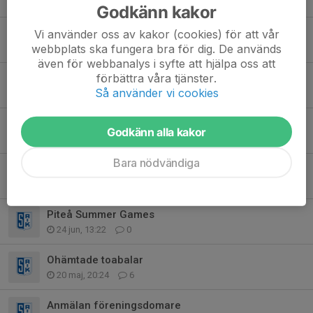
28 jul, 11:19
2
Godkänn kakor
Hjälp med transport
Vi använder oss av kakor (cookies) för att vår
webbplats ska fungera bra för dig. De används
23 jul, 17:38
6
även för webbanalys i syfte att hjälpa oss att
förbättra våra tjänster.
Intressekoll för arbetsuppgift imorgon korr varsel
Så använder vi cookies
14 jul, 12:19
0
Info om Umeå Fotbollsfestival
Godkänn alla kakor
9 jul, 20:55
2
Bara nödvändiga
Lag konto
1 jul, 16:06
0
Piteå Summer Games
24 jun, 13:22
0
Ohämtade toabalar
20 maj, 20:24
6
Anmälan föreningsdomare