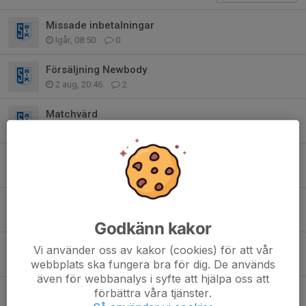
Missade inbetalningar
Igår, 08:50
0
Försäljning Newbody
2 aug, 20:46
2
Matchvärd
29 jul, 11:38
4
Saikhäfte
28 jul, 11:19
2
Hjälp med transport
23 jul, 17:38
6
Godkänn kakor
Intressekoll för arbetsuppgift imorgon korr varsel
Vi använder oss av kakor (cookies) för att vår
14 jul, 12:19
0
webbplats ska fungera bra för dig. De används
även för webbanalys i syfte att hjälpa oss att
Info om Umeå Fotbollsfestival
förbättra våra tjänster.