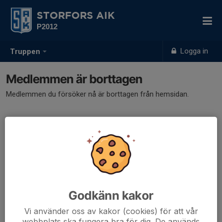
STORFORS AIK
P2012
Logga in
Truppen
Medlemmen är borttagen
Medlemmen du försöker nå är borttagen från hemsidan.
Godkänn kakor
Vi använder oss av kakor (cookies) för att vår
webbplats ska fungera bra för dig. De används