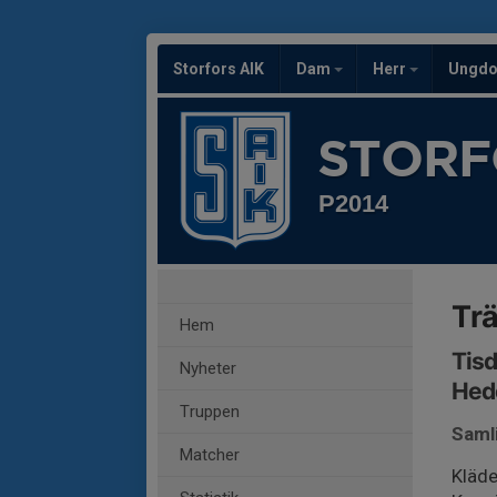
Storfors AIK
Dam
Herr
Ungd
STORF
P2014
Trä
Hem
Tisd
Nyheter
Hede
Truppen
Saml
Matcher
Kläde