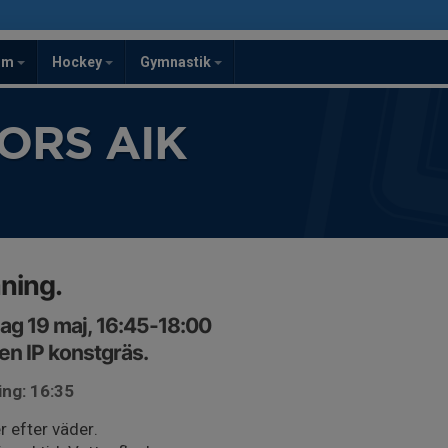
om
Hockey
Gymnastik
ORS AIK
ning.
ag 19 maj, 16:45-18:00
n IP konstgräs.
ing: 16:35
r efter väder.