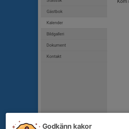
Statistik
Kom i
Gästbok
Kalender
Bildgalleri
Dokument
Kontakt
Godkänn kakor