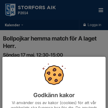
STORFORS AIK
P2014
Logga in
Kalender
Bollpojkar hemma match för A laget
Herr.
Söndag 17 maj, 12:30-15:00
Heden IP konstgräs.
Samling: 12:15
Vi behöver 4-6 st bollpojkar inför matchen.
Skriv upp om ni kan vara med.
Om vi blir fler än 6 så får vi lotta.
Godkänn kakor
Vi använder oss av kakor (cookies) för att vår
webbplats ska fungera bra för dig. De används