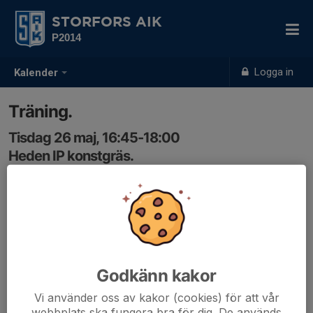
STORFORS AIK
P2014
Logga in
Kalender
Träning.
Tisdag 26 maj, 16:45-18:00
Heden IP konstgräs.
Samling: 16:35
Godkänn kakor
Vi använder oss av kakor (cookies) för att vår
webbplats ska fungera bra för dig. De används