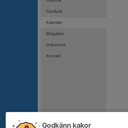
Statistik
Gästbok
Kalender
Bildgalleri
Dokument
Kontakt
Godkänn kakor