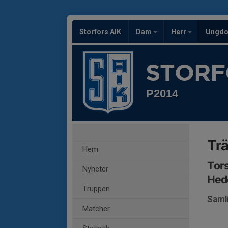
Storfors AIK
Dam
Herr
Ungd
STORF
P2014
Tr
Hem
Tors
Nyheter
Hede
Truppen
Saml
Matcher