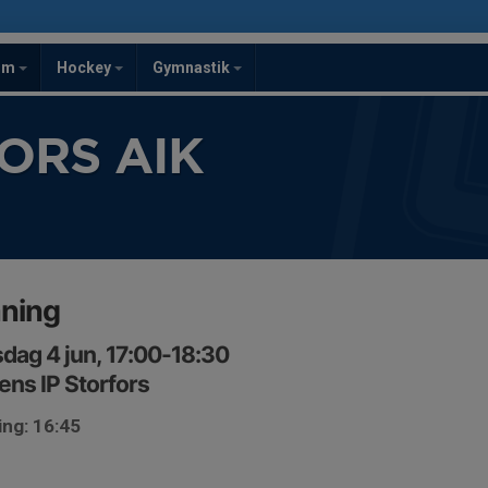
om
Hockey
Gymnastik
ORS AIK
äning
dag 4 jun, 17:00-18:30
ns IP Storfors
ing: 16:45