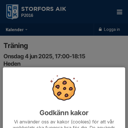
STORFORS AIK
P2016
Logga in
Kalender
Träning
Onsdag 4 jun 2025, 17:00-18:15
Heden
Samling: 17:00
Godkänn kakor
Vi använder oss av kakor (cookies) för att vår
webbplats ska fungera bra för dig. De används