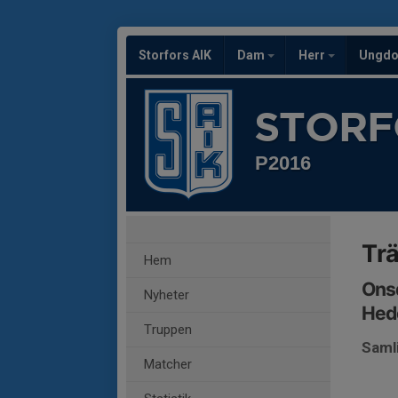
Storfors AIK
Dam
Herr
Ungd
STORF
P2016
Tr
Hem
Onsd
Nyheter
Hed
Truppen
Saml
Matcher