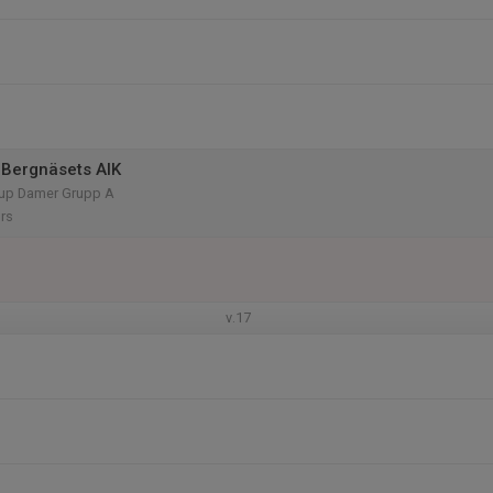
Bergnäsets AIK
up Damer Grupp A
rs
v.17