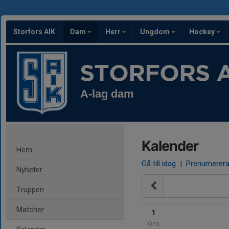
Storfors AIK
Dam
Herr
Ungdom
Hockey
STORFORS A
A-lag dam
Kalender
Hem
Gå till idag
|
Prenumerer
Nyheter
Truppen
Matcher
1
Ons