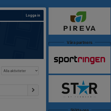
Logga in
Våra partners
Stötta oss