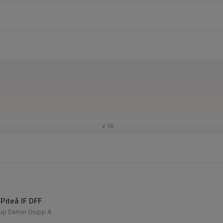
v.16
Piteå IF DFF
up Damer Grupp A