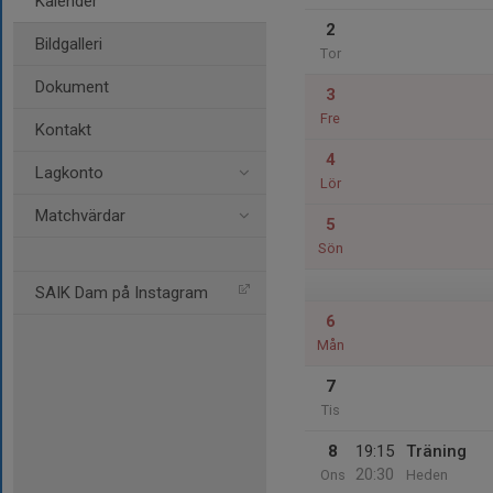
Kalender
2
Bildgalleri
Tor
Dokument
3
Fre
Kontakt
4
Lagkonto
Lör
Matchvärdar
5
Sön
SAIK Dam på Instagram
6
Mån
7
Tis
8
19:15
Träning
20:30
Ons
Heden