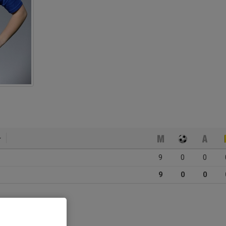
9
0
0
9
0
0