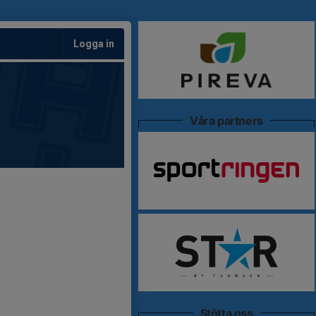
Logga in
Våra partners
Stötta oss