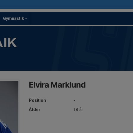
Gymnastik
IK
Elvira Marklund
Position
-
Ålder
18 år