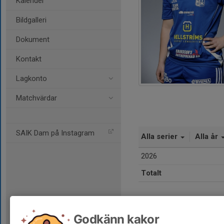
Kalender
Bildgalleri
Dokument
Kontakt
Lagkonto
Matchvärdar
SAIK Dam på Instagram
Alla serier
Alla år
2026
Totalt
Godkänn kakor