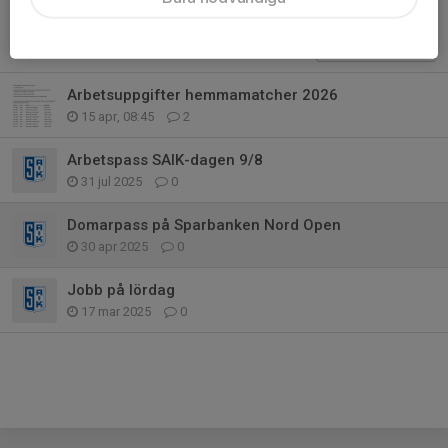
Tidigare nyheter
Arbetsuppgifter hemmamatcher 2026
15 apr, 08:45
2
Arbetspass SAIK-dagen 9/8
31 jul 2025
0
Domarpass på Sparbanken Nord Open
30 apr 2025
0
Jobb på lördag
17 mar 2025
0