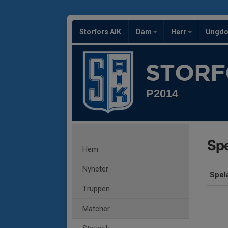
Storfors AIK
Dam
Herr
Ungd
STORF
P2014
Spe
Hem
Nyheter
Spel
Truppen
Matcher