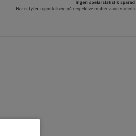
Ingen spelarstatistik sparad
När ni fyller i uppställning på respektive match visas statis