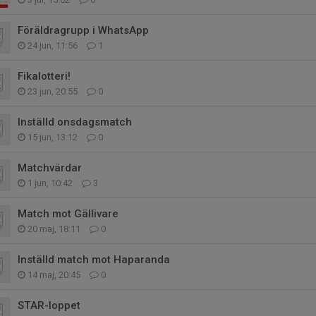
Föräldragrupp i WhatsApp
24 jun, 11:56
1
Fikalotteri!
23 jun, 20:55
0
Inställd onsdagsmatch
15 jun, 13:12
0
Matchvärdar
1 jun, 10:42
3
Match mot Gällivare
20 maj, 18:11
0
Inställd match mot Haparanda
14 maj, 20:45
0
STAR-loppet