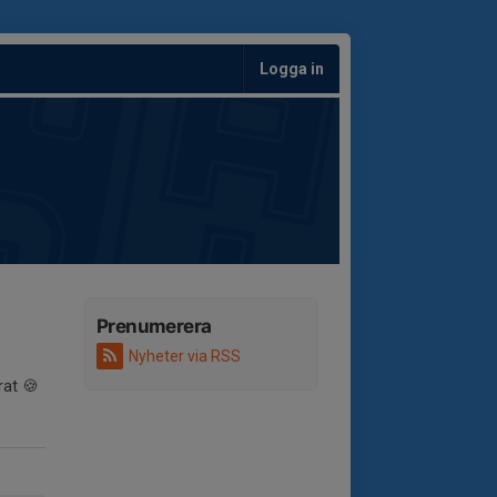
Logga in
Prenumerera
Nyheter via RSS
rat 🍪