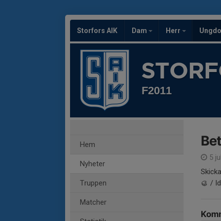
Storfors AIK
Dam
Herr
Ungd
STORF
F2011
Bet
Hem
5 ju
Nyheter
Skicka
Truppen
🥮 / I
Matcher
Komm