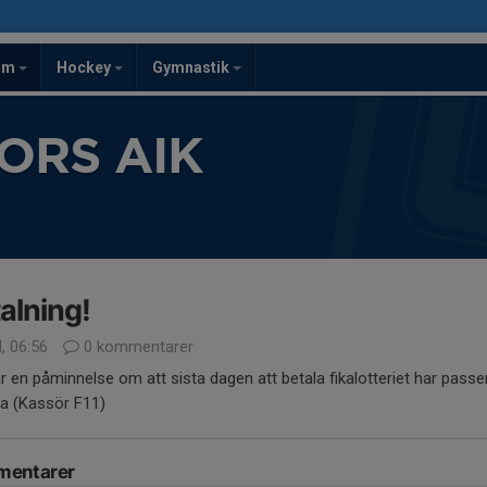
om
Hockey
Gymnastik
ORS AIK
alning!
l, 06:56
0 kommentarer
r en påminnelse om att sista dagen att betala fikalotteriet har passe
da (Kassör F11)
entarer