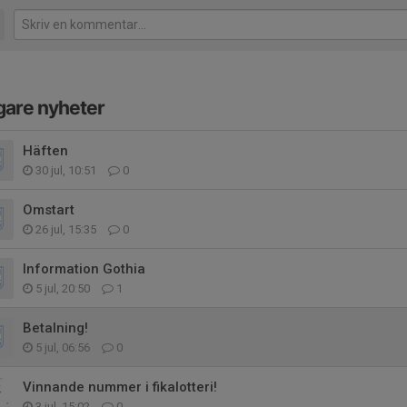
gare nyheter
Häften
30 jul, 10:51
0
Omstart
26 jul, 15:35
0
Information Gothia
5 jul, 20:50
1
Betalning!
5 jul, 06:56
0
Vinnande nummer i fikalotteri!
3 jul, 15:02
0