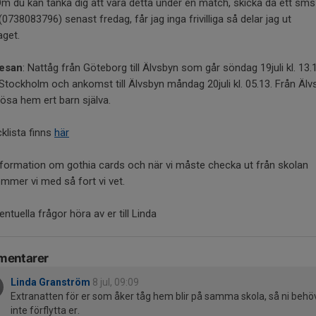
Om du kan tänka dig att vara detta under en match, skicka då ett sms t
(0738083796) senast fredag, får jag inga frivilliga så delar jag ut
aget.
esan
: Nattåg från Göteborg till Älvsbyn som går söndag 19juli kl. 13
 Stockholm och ankomst till Älvsbyn måndag 20juli kl. 05.13. Från Älv
 lösa hem ert barn själva.
klista finns
här
formation om gothia cards och när vi måste checka ut från skolan
mmer vi med så fort vi vet.
entuella frågor höra av er till Linda
entarer
Linda Granström
8 jul, 09:09
Extranatten för er som åker tåg hem blir på samma skola, så ni behö
inte förflytta er.