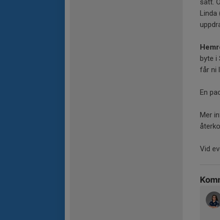
sätt. 
Linda 
uppdr
Hemr
byte i
får ni
En pac
Mer in
återko
Vid ev
Komm