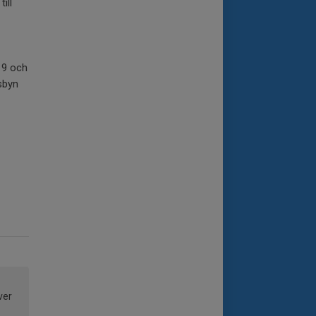
ill
.19 och
sbyn
ver