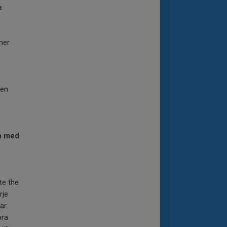
e
ner
 en
on med
te the
rje
ar
bra