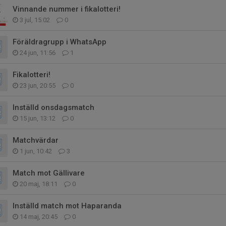
Vinnande nummer i fikalotteri!
3 jul, 15:02
0
Föräldragrupp i WhatsApp
24 jun, 11:56
1
Fikalotteri!
23 jun, 20:55
0
Inställd onsdagsmatch
15 jun, 13:12
0
Matchvärdar
1 jun, 10:42
3
Match mot Gällivare
20 maj, 18:11
0
Inställd match mot Haparanda
14 maj, 20:45
0