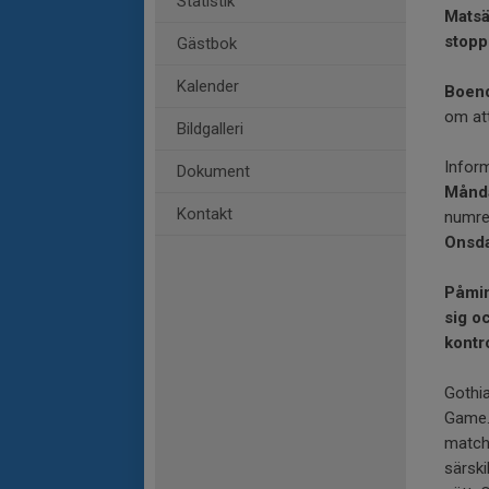
Statistik
Matsä
stopp
Gästbok
Kalender
Boen
om at
Bildgalleri
Inform
Dokument
Månda
Kontakt
numre
Onsd
Påmin
sig o
kontr
Gothi
Game.
match.
särski