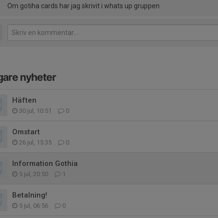
Om gotiha cards har jag skrivit i whats up gruppen
gare nyheter
Häften
30 jul, 10:51
0
Omstart
26 jul, 15:35
0
Information Gothia
5 jul, 20:50
1
Betalning!
5 jul, 06:56
0