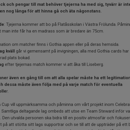
ck och pengar till mat behöver tjejerna ha med sig, tyvärr är int
en nog långa för att hinna gå och äta någonstans.
de
: Tjejerna kommer att bo på Flatåsskolan i Västra Frölunda. Påmin
t man inte får ha en madrass som är bredare än 75cm.
ation om matcher finns i Gothia appen eller på deras hemsida.
g kväll
går vi gemensamt på invigningen, alla med Gothia cards har
rad plats bokad.
ag
efter tjejernas match kommer vi att åka till Liseberg.
ner även en gång till om att alla spelar måste ha ett legitimati
ch dessa måste även följa med på varje match för eventuella
olle
r.
a Cup vill uppmärksamma och påminna om vårt projekt inom Celebra
 Samtliga deltagande lag ombeds att utse en Team Steward inför va
 Den utvalda personen ska bidra till en positiv atmosfär och fokuser
lt på att stötta sitt lags supportrar och se till att de uppträder på ett 