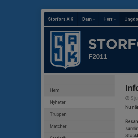
Storfors AIK
Dam
Herr
Ungd
STORF
F2011
Inf
Hem
5 ju
Nyheter
Nu nä
Truppen
Resan 
Matcher
samlin
Stockh