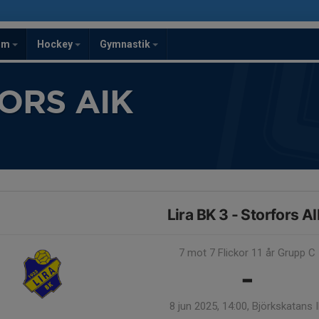
om
Hockey
Gymnastik
ORS AIK
Lira BK 3 - Storfors A
7 mot 7 Flickor 11 år Grupp C
-
8 jun 2025, 14:00, Björkskatans 