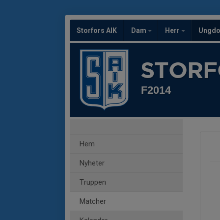
Storfors AIK
Dam
Herr
Ungd
STORF
F2014
Hem
Nyheter
Truppen
Matcher