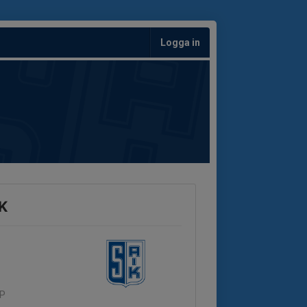
Logga in
IK
IP