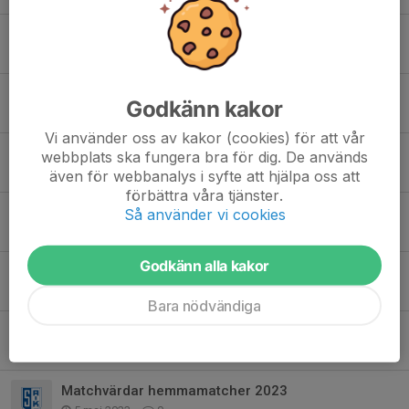
Hemmamatch måndag 25/8
24 aug 2025
0
Match 18/8
Godkänn kakor
14 aug 2025
0
Vi använder oss av kakor (cookies) för att vår
Gratis inträde vid kvällens match
webbplats ska fungera bra för dig. De används
23 jun 2025
0
även för webbanalys i syfte att hjälpa oss att
förbättra våra tjänster.
Matchvärdars uppgift
Så använder vi cookies
22 jun 2025
0
Godkänn alla kakor
Matchvärdar hemmamatcher 2025
16 apr 2025
0
Bara nödvändiga
Matchvärdar hemmamatcher 2024
19 apr 2024
0
Matchvärdar hemmamatcher 2023