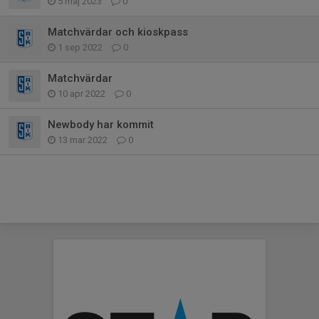
5 maj 2023
0
Matchvärdar och kioskpass
1 sep 2022
0
Matchvärdar
10 apr 2022
0
Newbody har kommit
13 mar 2022
0