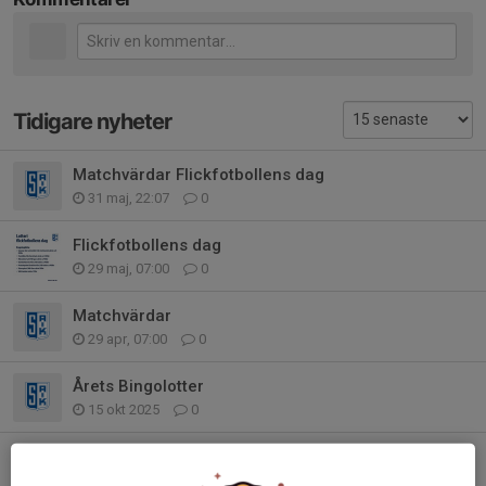
Tidigare nyheter
Matchvärdar Flickfotbollens dag
31 maj, 22:07
0
Flickfotbollens dag
29 maj, 07:00
0
Matchvärdar
29 apr, 07:00
0
Årets Bingolotter
15 okt 2025
0
Hemmamatch lördag 6/9
5 sep 2025
0