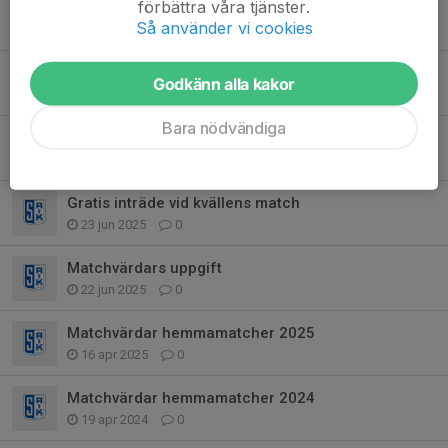
förbättra våra tjänster.
Hemmamatch lördag 6/9
Så använder vi cookies
5 sep 2025
0
Hemmamatch måndag 25/8
Godkänn alla kakor
24 aug 2025
0
Bara nödvändiga
Match 18/8
14 aug 2025
0
Gratis inträde vid kvällens match
23 jun 2025
0
Matchvärdars uppgift
22 jun 2025
0
Matchvärdar hemmamatcher 2025
16 apr 2025
0
Matchvärdar hemmamatcher 2024
19 apr 2024
0