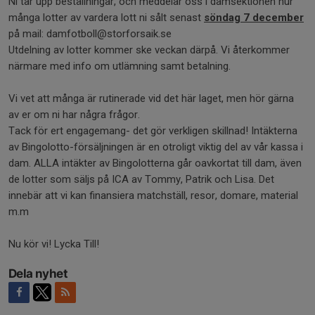
Ni tar upp beställningar, och meddelar oss i damsektionen hur
många lotter av vardera lott ni sålt senast
söndag 7 december
på mail: damfotboll@storforsaik.se
Utdelning av lotter kommer ske veckan därpå. Vi återkommer
närmare med info om utlämning samt betalning.
Vi vet att många är rutinerade vid det här laget, men hör gärna
av er om ni har några frågor.
Tack för ert engagemang- det gör verkligen skillnad! Intäkterna
av Bingolotto-försäljningen är en otroligt viktig del av vår kassa i
dam. ALLA intäkter av Bingolotterna går oavkortat till dam, även
de lotter som säljs på ICA av Tommy, Patrik och Lisa. Det
innebär att vi kan finansiera matchställ, resor, domare, material
m.m
Nu kör vi! Lycka Till!
Dela nyhet