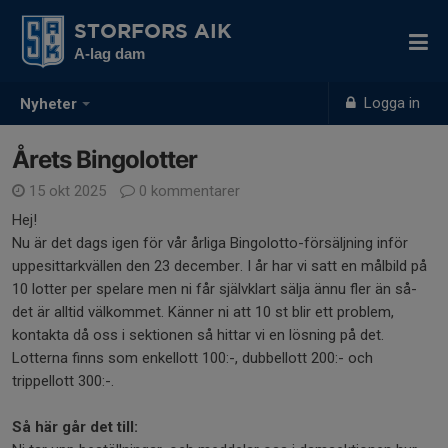
STORFORS AIK
A-lag dam
Logga in
Nyheter
Årets Bingolotter
15 okt 2025
0 kommentarer
Hej!
Nu är det dags igen för vår årliga Bingolotto-försäljning inför
uppesittarkvällen den 23 december. I år har vi satt en målbild på
10 lotter per spelare men ni får självklart sälja ännu fler än så-
det är alltid välkommet. Känner ni att 10 st blir ett problem,
kontakta då oss i sektionen så hittar vi en lösning på det.
Lotterna finns som enkellott 100:-, dubbellott 200:- och
trippellott 300:-.
Så här går det till: