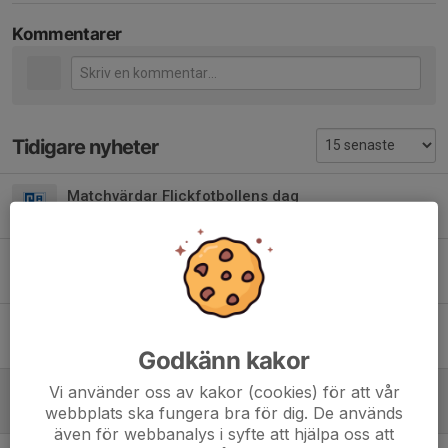
Kommentarer
Tidigare nyheter
Matchvärdar Flickfotbollens dag
31 maj, 22:07
0
Flickfotbollens dag
29 maj, 07:00
0
Matchvärdar
29 apr, 07:00
0
Godkänn kakor
Årets Bingolotter
Vi använder oss av kakor (cookies) för att vår
webbplats ska fungera bra för dig. De används
15 okt 2025
0
även för webbanalys i syfte att hjälpa oss att