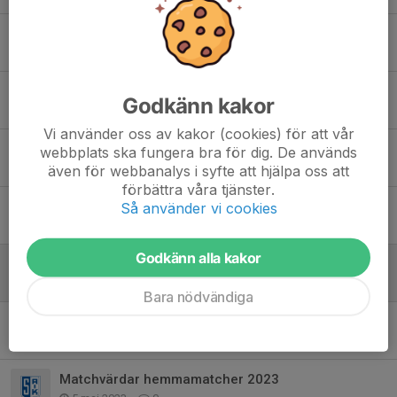
Hemmamatch måndag 25/8
24 aug 2025
0
Match 18/8
Godkänn kakor
14 aug 2025
0
Vi använder oss av kakor (cookies) för att vår
Gratis inträde vid kvällens match
webbplats ska fungera bra för dig. De används
23 jun 2025
0
även för webbanalys i syfte att hjälpa oss att
förbättra våra tjänster.
Matchvärdars uppgift
Så använder vi cookies
22 jun 2025
0
Godkänn alla kakor
Matchvärdar hemmamatcher 2025
16 apr 2025
0
Bara nödvändiga
Matchvärdar hemmamatcher 2024
19 apr 2024
0
Matchvärdar hemmamatcher 2023