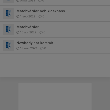
5 maj 2023
0
Matchvärdar och kioskpass
1 sep 2022
0
Matchvärdar
10 apr 2022
0
Newbody har kommit
13 mar 2022
0