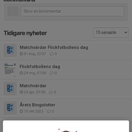
Tidigare nyheter
Matchvärdar Flickfotbollens dag
31 maj, 22:07
0
Flickfotbollens dag
29 maj, 07:00
0
Matchvärdar
29 apr, 07:00
0
Årets Bingolotter
15 okt 2025
0
Hemmamatch lördag 6/9
5 sep 2025
0