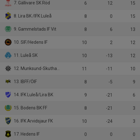
7. Gällivare SK Röd
6
12
15
8. Lira BK /IFK Luleå
8
0
15
9. Gammelstads IF Vit
8
6
13
10. SIF/Hedens IF
10
2
12
11. Luleå SK
10
-13
12
12. Munksund-Skuthamns SK
11
-11
10
13. IBFF/ÖIF
8
-5
9
14. IFK Luleå/Lira BK
9
-21
6
15. Bodens BK FF
8
-21
3
16. IFK Arvidsjaur FK
10
-24
3
17. Hedens IF
0
0
0