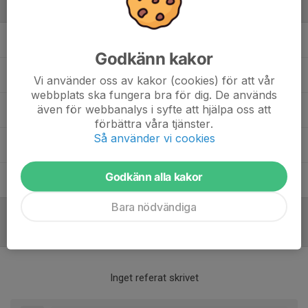
Ledare
Erik Marklund
Tränare
Godkänn kakor
Fredrik Wallström
Tränare
Vi använder oss av kakor (cookies) för att vår
webbplats ska fungera bra för dig. De används
även för webbanalys i syfte att hjälpa oss att
Jessica Wennberg
Lagledare
förbättra våra tjänster.
Så använder vi cookies
Magnus Gustavsson
Tränare
Godkänn alla kakor
Olle Colliander
Fystränare & Fysioterapeut
Bara nödvändiga
Referat
Inget referat skrivet