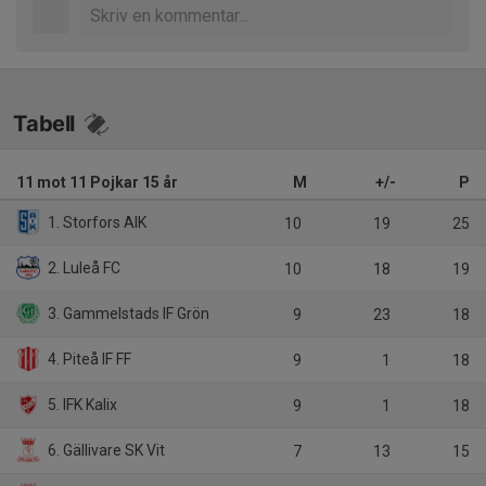
Tabell
11 mot 11 Pojkar 15 år
M
+/-
P
1. Storfors AIK
10
19
25
2. Luleå FC
10
18
19
3. Gammelstads IF Grön
9
23
18
4. Piteå IF FF
9
1
18
5. IFK Kalix
9
1
18
6. Gällivare SK Vit
7
13
15