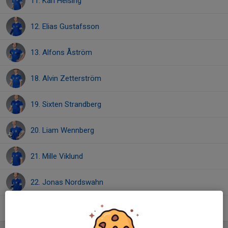
11. Karl Helsing
12. Elias Gustafsson
13. Alfons Åström
18. Alvin Zetterström
19. Sixten Strandberg
20. Liam Wennberg
21. Mille Viklund
22. Jonas Nordswahn
35. Mario Lavander