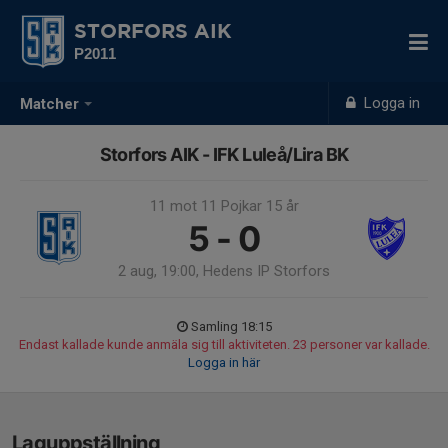
STORFORS AIK
P2011
Logga in
Matcher
Storfors AIK - IFK Luleå/Lira BK
11 mot 11 Pojkar 15 år
5 - 0
2 aug, 19:00, Hedens IP Storfors
Samling 18:15
Endast kallade kunde anmäla sig till aktiviteten. 23 personer var kallade.
Logga in här
Laguppställning