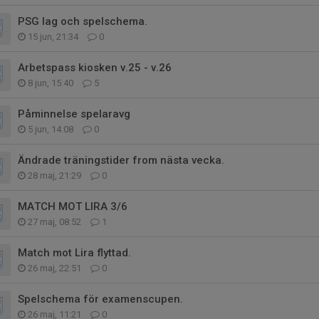
PSG lag och spelschema.
15 jun, 21:34
0
Arbetspass kiosken v.25 - v.26
8 jun, 15:40
5
Påminnelse spelaravg
5 jun, 14:08
0
Ändrade träningstider from nästa vecka.
28 maj, 21:29
0
MATCH MOT LIRA 3/6
27 maj, 08:52
1
Match mot Lira flyttad.
26 maj, 22:51
0
Spelschema för examenscupen.
26 maj, 11:21
0