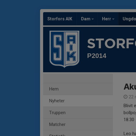
Storfors AIK
Dam
Herr
Ungd
STORF
P2014
Aku
Hem
22 
Nyheter
Blivit
Truppen
bollp
18.30
Matcher
Leo ha