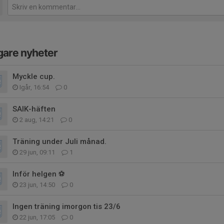
gare nyheter
Myckle cup.
Igår, 16:54
0
SAIK-häften
2 aug, 14:21
0
Träning under Juli månad.
29 jun, 09:11
1
Inför helgen ⚽️
23 jun, 14:50
0
Ingen träning imorgon tis 23/6
22 jun, 17:05
0