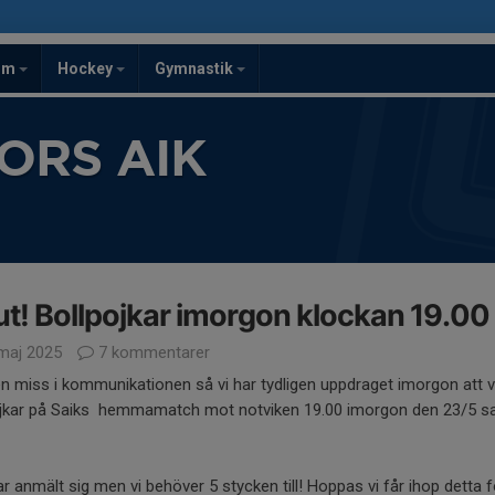
om
Hockey
Gymnastik
ORS AIK
t! Bollpojkar imorgon klockan 19.00
maj 2025
7 kommentarer
 en miss i kommunikationen så vi har tydligen uppdraget imorgon att 
ojkar på Saiks hemmamatch mot notviken 19.00 imorgon den 23/5 s
r anmält sig men vi behöver 5 stycken till! Hoppas vi får ihop detta f