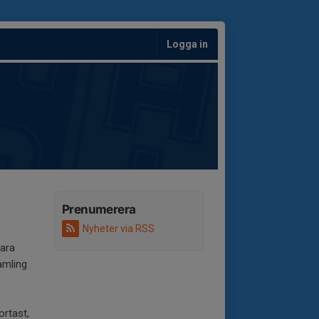
Logga in
Prenumerera
Nyheter via RSS
vara
amling
ortast,