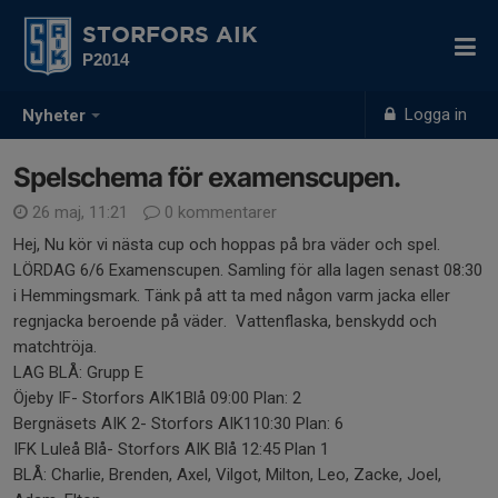
STORFORS AIK
P2014
Logga in
Nyheter
Spelschema för examenscupen.
26 maj, 11:21
0 kommentarer
Hej, Nu kör vi nästa cup och hoppas på bra väder och spel.
LÖRDAG 6/6 Examenscupen. Samling för alla lagen senast 08:30
i Hemmingsmark. Tänk på att ta med någon varm jacka eller
regnjacka beroende på väder. Vattenflaska, benskydd och
matchtröja.
LAG BLÅ: Grupp E
Öjeby IF- Storfors AIK1Blå 09:00 Plan: 2
Bergnäsets AIK 2- Storfors AIK110:30 Plan: 6
IFK Luleå Blå- Storfors AIK Blå 12:45 Plan 1
BLÅ: Charlie, Brenden, Axel, Vilgot, Milton, Leo, Zacke, Joel,