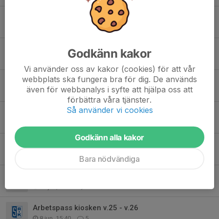
Myckle cup.
Igår, 16:54
0
SAIK-häften
Godkänn kakor
2 aug, 14:21
0
Vi använder oss av kakor (cookies) för att vår
webbplats ska fungera bra för dig. De används
Träning under Juli månad.
även för webbanalys i syfte att hjälpa oss att
29 jun, 09:11
1
förbättra våra tjänster.
Så använder vi cookies
Inför helgen ⚽️
23 jun, 14:50
0
Godkänn alla kakor
Ingen träning imorgon tis 23/6
22 jun, 17:05
0
Bara nödvändiga
PSG lag och spelschema.
15 jun, 21:34
0
Arbetspass kiosken v.25 - v.26
8 jun, 15:40
5