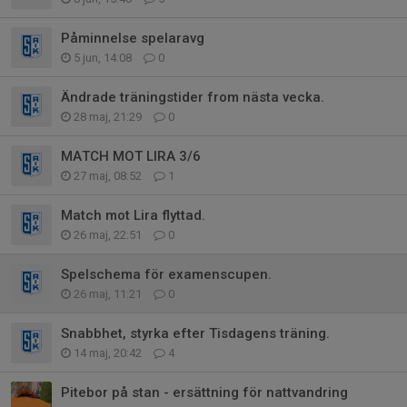
Påminnelse spelaravg
5 jun, 14:08
0
Ändrade träningstider from nästa vecka.
28 maj, 21:29
0
MATCH MOT LIRA 3/6
27 maj, 08:52
1
Match mot Lira flyttad.
26 maj, 22:51
0
Spelschema för examenscupen.
26 maj, 11:21
0
Snabbhet, styrka efter Tisdagens träning.
14 maj, 20:42
4
Pitebor på stan - ersättning för nattvandring