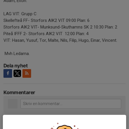
Adam, Elton.
LAG VIT: Grupp C
Skellefteå FF- Storfors AIK2 VIT 09:00 Plan: 6
Storfors AIK2 VIT- Munksund-Skuthamns SK 2 10:30 Plan: 2
Piteå IFFF 2- Storfors AIK2 VIT 12:00 Plan: 4
VIT: Hasan, Yusuf, Tor, Malte, Nils, Filip, Hugo, Einar, Vincent.
Mvh Ledarna.
Dela nyhet
Kommentarer
Tidigare nyheter