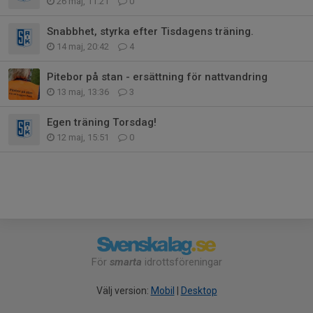
26 maj, 11:21
0
Snabbhet, styrka efter Tisdagens träning.
14 maj, 20:42
4
Pitebor på stan - ersättning för nattvandring
13 maj, 13:36
3
Egen träning Torsdag!
12 maj, 15:51
0
För
smarta
idrottsföreningar
Välj version:
Mobil
|
Desktop