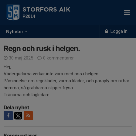
STORFORS AIK
P2014
Logga in
Nyheter
Regn och rusk i helgen.
30 maj 2025
0 kommentarer
Hej,
Vädergudarna verkar inte vara med oss i helgen.
Påminnelse om regnkläder, varma kläder, och paraply om ni har
hemma, så grabbarna slipper frysa.
Tränarna och lagledare.
Dela nyhet
Kommentarer