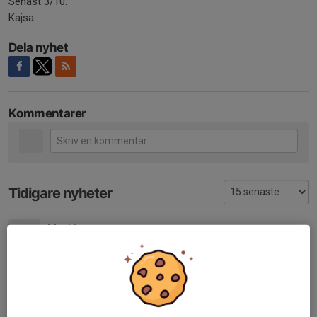
Senast 3/10.
Kajsa
Dela nyhet
Kommentarer
Tidigare nyheter
Myckle cup.
7 aug, 16:54
0
SAIK-häften
2 aug, 14:21
0