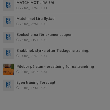
MATCH MOT LIRA 3/6
27 maj, 08:52
1
Match mot Lira flyttad.
26 maj, 22:51
0
Spelschema för examenscupen.
26 maj, 11:21
0
Snabbhet, styrka efter Tisdagens träning.
14 maj, 20:42
4
Pitebor på stan - ersättning för nattvandring
13 maj, 13:36
3
Egen träning Torsdag!
12 maj, 15:51
0