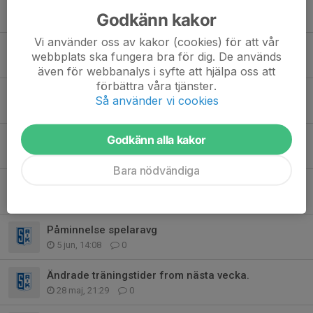
Träning under Juli månad.
Godkänn kakor
29 jun, 09:11
1
Vi använder oss av kakor (cookies) för att vår
Inför helgen ⚽️
webbplats ska fungera bra för dig. De används
23 jun, 14:50
0
även för webbanalys i syfte att hjälpa oss att
förbättra våra tjänster.
Ingen träning imorgon tis 23/6
Så använder vi cookies
22 jun, 17:05
0
PSG lag och spelschema.
Godkänn alla kakor
15 jun, 21:34
0
Bara nödvändiga
Arbetspass kiosken v.25 - v.26
8 jun, 15:40
5
Påminnelse spelaravg
5 jun, 14:08
0
Ändrade träningstider from nästa vecka.
28 maj, 21:29
0