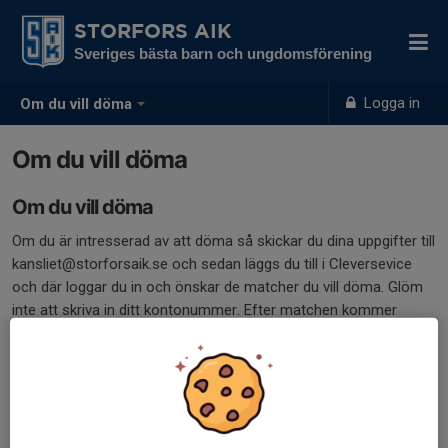
STORFORS AIK
Sveriges bästa barn och ungdomsförening
Logga in
Om du vill döma
Om du vill döma
Om du vill döma
Om du är intresserad av att döma så skickar du dina uppgifter till
kansliet@storforsaik.se och sedan läggs du till i Cleversevice
och där loggar du in och önskar de matcher du vill döma. Glöm
inte att skriva in ditt kontonummer. Efter matchen kommer
pengarna in på ditt bankkonto senast 5 bankdagar efter avslutad
match.
Utrustning till våra klubbdomare finns i omkädningsrum 1. Där
förvaras domartröjor, visselpipor, tidtagarur och flaggor för