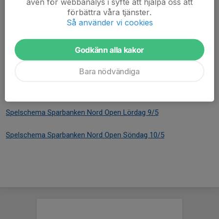
även för webbanalys i syfte att hjälpa oss att
Hamburgare, varmkorv, läsk, kaffe, fika, godis m.m.
förbättra våra tjänster.
Så använder vi cookies
Spelschemat kommer publiceras på vår hemsida.
Godkänn alla kakor
Tävlingsreglemente
Hittar ni
här
Bara nödvändiga
Preliminärt spelschema för Sparbanken Nord
Open 7-7
Spelschema Sparbanken Nord Open Lördag 9/5
Spelschema Sparbanken Nord Open Söndag 10/5