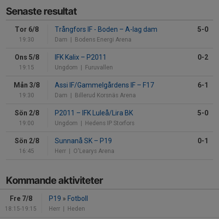
Senaste resultat
Tor 6/8
Trångfors IF - Boden
–
A-lag dam
5-0
19:30
Dam
| Bodens Energi Arena
Ons 5/8
IFK Kalix
–
P2011
0-2
19:15
Ungdom
| Furuvallen
Mån 3/8
Assi IF/Gammelgårdens IF
–
F17
6-1
19:30
Dam
| Billerud Korsnäs Arena
Sön 2/8
P2011
–
IFK Luleå/Lira BK
5-0
19:00
Ungdom
| Hedens IP Storfors
Sön 2/8
Sunnanå SK
–
P19
0-1
16:45
Herr
| O'Learys Arena
Kommande aktiviteter
Fre 7/8
P19
»
Fotboll
18:15-19:15
Herr
| Heden