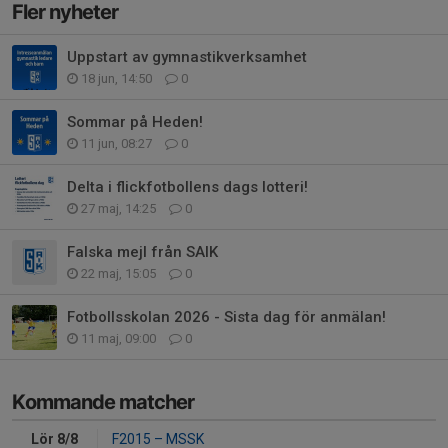
Fler nyheter
Uppstart av gymnastikverksamhet
18 jun, 14:50
0
Sommar på Heden!
11 jun, 08:27
0
Delta i flickfotbollens dags lotteri!
27 maj, 14:25
0
Falska mejl från SAIK
22 maj, 15:05
0
Fotbollsskolan 2026 - Sista dag för anmälan!
11 maj, 09:00
0
Kommande matcher
Lör 8/8
F2015
–
MSSK