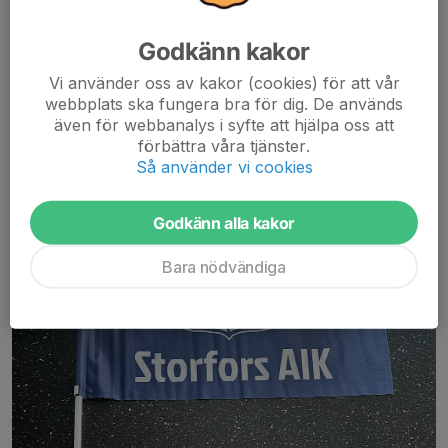
Jag vill passa på att önska alla medlemmar och sponsorer en
trevlig sommar!
Godkänn kakor
Läs mer
Vi använder oss av kakor (cookies) för att vår
webbplats ska fungera bra för dig. De används
SAIK flagga till PSG och SAIK Paraply
även för webbanalys i syfte att hjälpa oss att
förbättra våra tjänster.
23 jun, 16:05
0 kommentarer
Så använder vi cookies
Godkänn alla kakor
Bara nödvändiga