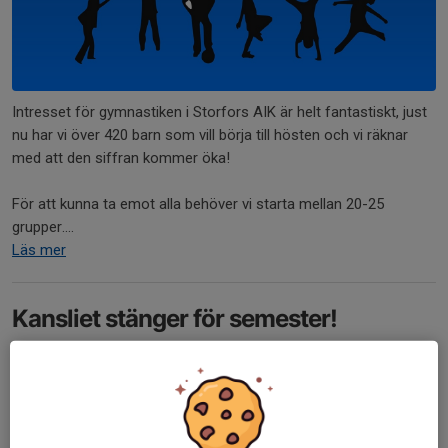
Intresset för gymnastiken i Storfors AIK är helt fantastiskt, just
nu har vi över 420 barn som vill börja till hösten och vi räknar
med att den siffran kommer öka!
För att kunna ta emot alla behöver vi starta mellan 20-25
grupper....
Läs mer
Kansliet stänger för semester!
29 jun, 13:31
2 kommentarer
Kansliet har semesterstängt from med imorgon fram till augusti
då öppnar igen.