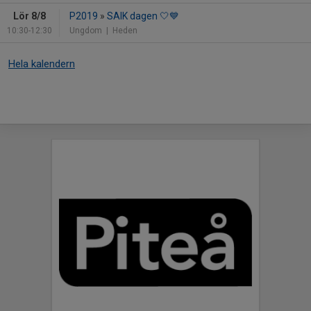
Lör 8/8
P2019
»
SAIK dagen 🤍💙
10:30-12:30
Ungdom
| Heden
Hela kalendern