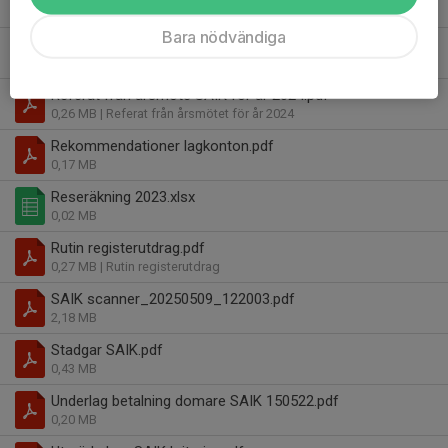
0,25 MB
Bara nödvändiga
Policy användandet av sociala medier.pdf
0,08 MB
Referat från årsmöte SAIK för år 2024.pdf
0,26 MB
| Referat från årsmötet för år 2024
Rekommendationer lagkonton.pdf
0,17 MB
Reseräkning 2023.xlsx
0,02 MB
Rutin registerutdrag.pdf
0,27 MB
| Rutin registerutdrag
SAIK scanner_20250509_122003.pdf
2,18 MB
Stadgar SAIK.pdf
0,43 MB
Underlag betalning domare SAIK 150522.pdf
0,20 MB