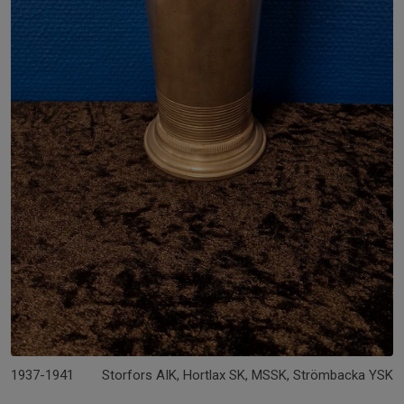
1937-1941
Storfors AIK, Hortlax SK, MSSK, Strömbacka YSK