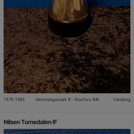
1979-1983
Hemmingsmark IF- Storfors AIK
Vandringsp
Nilsen Tornedalen IF