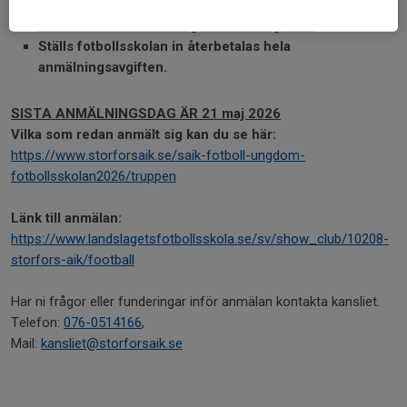
fotbollen och t-shirten).
Vid återbud när fotbollsskolan
startat så återbetalas ingen del av avgiften.
Ställs fotbollsskolan in återbetalas hela
anmälningsavgiften.
SISTA ANMÄLNINGSDAG ÄR 21 maj 2026
Vilka som redan anmält sig kan du se här:
https://www.storforsaik.se/saik-fotboll-ungdom-
fotbollsskolan2026/truppen
Länk till anmälan:
https://www.landslagetsfotbollsskola.se/sv/show_club/10208-
storfors-aik/football
Har ni frågor eller funderingar inför anmälan kontakta kansliet.
Telefon:
076-0514166
,
Mail:
kansliet@storforsaik.se