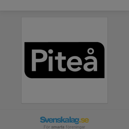
För
smarta
föreningar