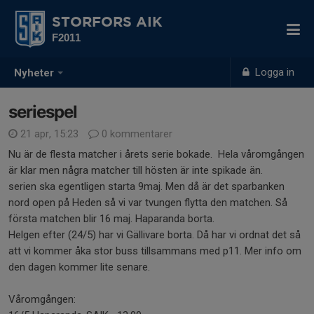
STORFORS AIK
F2011
Logga in
Nyheter
seriespel
21 apr, 15:23
0 kommentarer
Nu är de flesta matcher i årets serie bokade. Hela våromgången
är klar men några matcher till hösten är inte spikade än.
serien ska egentligen starta 9maj. Men då är det sparbanken
nord open på Heden så vi var tvungen flytta den matchen. Så
första matchen blir 16 maj. Haparanda borta.
Helgen efter (24/5) har vi Gällivare borta. Då har vi ordnat det så
att vi kommer åka stor buss tillsammans med p11. Mer info om
den dagen kommer lite senare.
Våromgången: