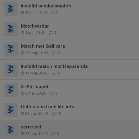
Inställd onsdagsmatch
15 jun, 13:12
0
Matchvärdar
1 jun, 10:42
3
Match mot Gällivare
20 maj, 18:11
0
Inställd match mot Haparanda
14 maj, 20:45
0
STAR-loppet
6 maj, 23:26
3
Gothia card och lite info
21 apr, 22:19
13
seriespel
21 apr, 15:23
0