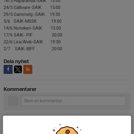
16/5 Haparanda-SAIK 13.00
24/5 Gällivare-SAIK 15.00
29/5 Gammelg.-SAIK 19.30
5/6 SAIK-MSSK 19.00
14/6 Notviken-SAIK 13.00
17/6 SAIK- PIF 20.00
22/6 Lira/Alvik-SAIK 19:30
2/7 SAIK-IBFF 20:00
Dela nyhet
Kommentarer
Tidigare nyheter