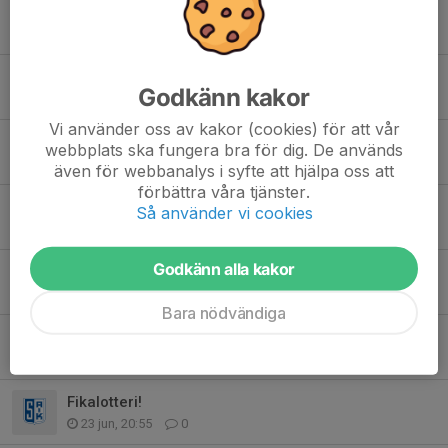
Häften
30 jul, 10:51
0
Omstart
Godkänn kakor
26 jul, 15:35
0
Vi använder oss av kakor (cookies) för att vår
Information Gothia
webbplats ska fungera bra för dig. De används
5 jul, 20:50
1
även för webbanalys i syfte att hjälpa oss att
förbättra våra tjänster.
Betalning!
Så använder vi cookies
5 jul, 06:56
0
Godkänn alla kakor
Vinnande nummer i fikalotteri!
3 jul, 15:02
0
Bara nödvändiga
Föräldragrupp i WhatsApp
24 jun, 11:56
1
Fikalotteri!
23 jun, 20:55
0