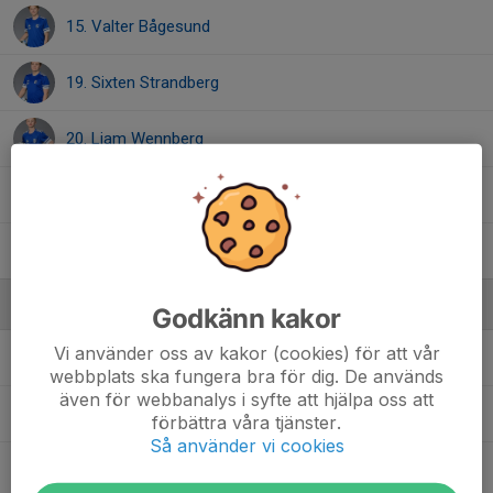
15. Valter Bågesund
19. Sixten Strandberg
20. Liam Wennberg
21. Mille Viklund
22. Jonas Nordswahn
Ledare
Godkänn kakor
Vi använder oss av kakor (cookies) för att vår
Erik Marklund
Tränare
webbplats ska fungera bra för dig. De används
även för webbanalys i syfte att hjälpa oss att
Fredrik Wallström
Tränare
förbättra våra tjänster.
Så använder vi cookies
Jessica Wennberg
Lagledare