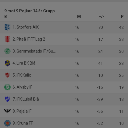
9 mot 9 Pojkar 14 år Grupp
B
M
+/-
P
1. Storfors AIK
16
70
42
2. Piteå IF FF Lag 2
16
17
33
3. Gammelstads IF /Sunderby SK Vit
16
24
30
4. Lira BK Blå
16
41
28
5. IFK Kalix
16
10
25
6. Älvsby IF
16
-15
19
7. IFK Luleå Blå
16
-39
13
8. Pajala IF
16
-56
11
9. Kiruna FF
16
-52
10