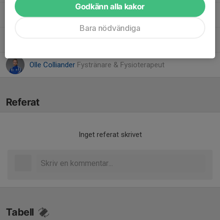
Godkänn alla kakor
Johanna Nordswahn
Tränare
Bara nödvändiga
Magnus Gustavsson
Tränare
Olle Colliander
Fystränare & Fysioterapeut
Referat
Inget referat skrivet
Tabell