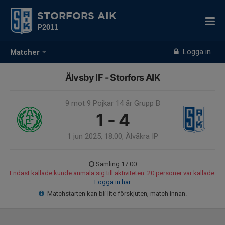
STORFORS AIK
P2011
Logga in
Matcher
Älvsby IF - Storfors AIK
9 mot 9 Pojkar 14 år Grupp B
1 - 4
1 jun 2025, 18:00, Älvåkra IP
Samling 17:00
Endast kallade kunde anmäla sig till aktiviteten. 20 personer var kallade.
Logga in här
Matchstarten kan bli lite förskjuten, match innan.