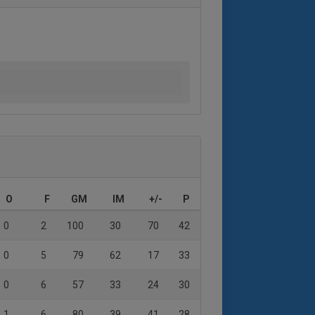
O
F
GM
IM
+/-
P
0
2
100
30
70
42
0
5
79
62
17
33
0
6
57
33
24
30
1
6
80
39
41
28