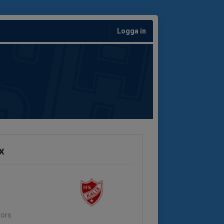
Logga in
x
fors