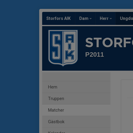
Storfors AIK
Dam
Herr
Ungd
STORF
P2011
Hem
Truppen
Matcher
Gästbok