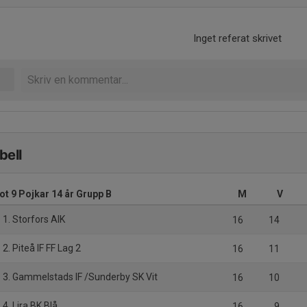
Inget referat skrivet
bell
ot 9 Pojkar 14 år Grupp B
M
V
1. Storfors AIK
16
14
2. Piteå IF FF Lag 2
16
11
3. Gammelstads IF /Sunderby SK Vit
16
10
4. Lira BK Blå
16
9