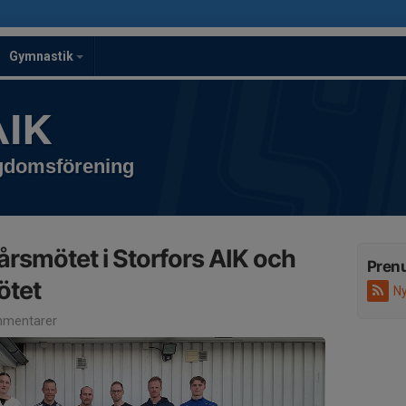
Gymnastik
IK
ngdomsförening
årsmötet i Storfors AIK och
Pren
ötet
Ny
mentarer