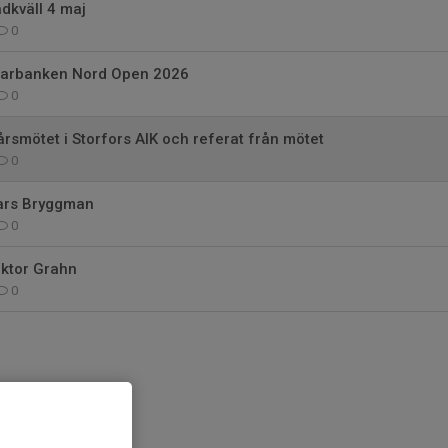
kväll 4 maj
0
 Sparbanken Nord Open 2026
0
årsmötet i Storfors AIK och referat från mötet
0
Lars Bryggman
0
iktor Grahn
0