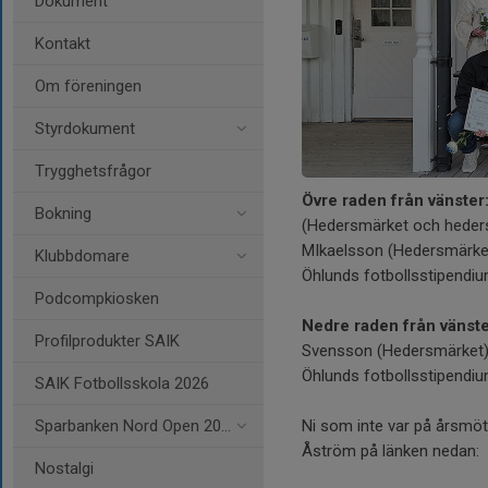
Dokument
Kontakt
Om föreningen
Styrdokument
Trygghetsfrågor
Övre raden från vänster
Bokning
(Hedersmärket och heders
MIkaelsson (Hedersmärket
Klubbdomare
Öhlunds fotbollsstipendi
Podcompkiosken
Nedre raden från vänste
Profilprodukter SAIK
Svensson (Hedersmärket)
Öhlunds fotbollsstipendi
SAIK Fotbollsskola 2026
Ni som inte var på årsmöte
Sparbanken Nord Open 2026
Åström på länken nedan:
Nostalgi