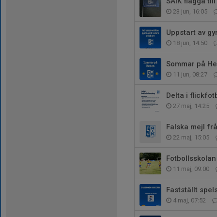
SAIK flagga ti
23 jun, 16:05
Uppstart av g
18 jun, 14:50
Sommar på He
11 jun, 08:27
Delta i flickfot
27 maj, 14:25
Falska mejl fr
22 maj, 15:05
Fotbollsskolan
11 maj, 09:00
Fastställt sp
4 maj, 07:52