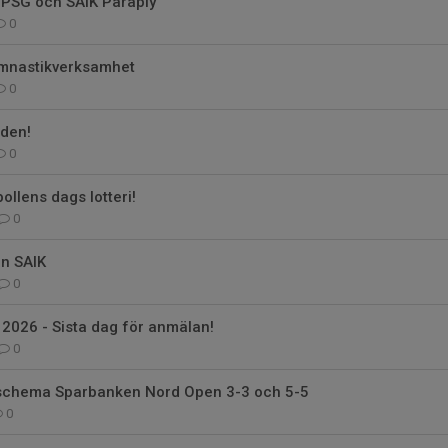
ll PSG och SAIK Paraply
0
ymnastikverksamhet
0
den!
0
bollens dags lotteri!
0
ån SAIK
0
 2026 - Sista dag för anmälan!
0
elschema Sparbanken Nord Open 3-3 och 5-5
0