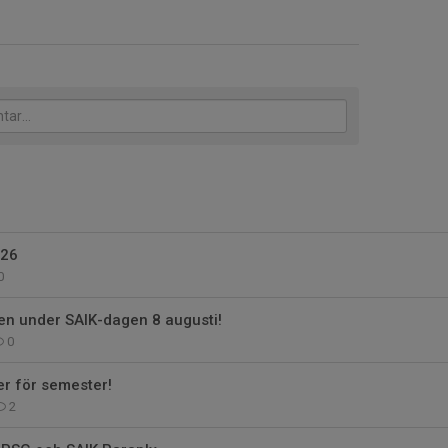
026
0
en under SAIK-dagen 8 augusti!
0
er för semester!
2