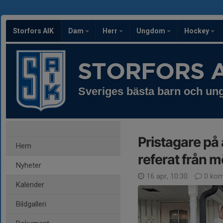
Storfors AIK
Dam
Herr
Ungdom
Hockey
STORFORS A
Sveriges bästa barn och u
Pristagare på 
Hem
referat från m
Nyheter
16 apr, 10:30
0 kom
Kalender
Bildgalleri