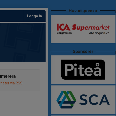
Huvudsponsor
Logga in
Sponsorer
umerera
heter via RSS