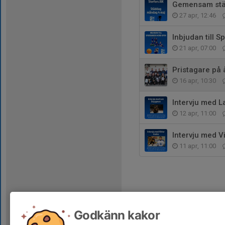
Gemensam städ
27 apr, 12:46
Inbjudan till
21 apr, 07:00
Pristagare på 
16 apr, 10:30
Intervju med 
12 apr, 11:00
Intervju med V
11 apr, 11:00
Godkänn kakor