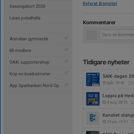
Referat årsmötet
Säsongskort 2026
Lisas pokalhylla
Kommentarer
Anmälan gymnastik
Bli medlem
Tidigare nyheter
SAIK supportershop
Köp en kvadratmeter
SAIK-dagen 2
Igår, 10:42
App Sparbanken Nord Open
Loppis på Hed
4 aug, 08:55
Kansliet stäng
29 jun, 13:31